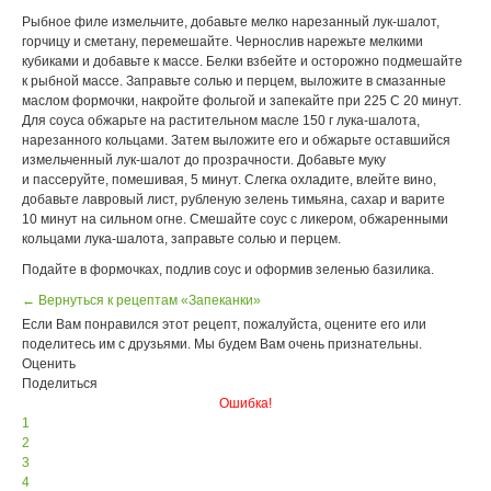
Рыбное филе измельчите, добавьте мелко нарезанный лук-шалот,
горчицу и сметану, перемешайте. Чернослив нарежьте мелкими
кубиками и добавьте к массе. Белки взбейте и осторожно подмешайте
к рыбной массе. Заправьте солью и перцем, выложите в смазанные
маслом формочки, накройте фольгой и запекайте при 225 С 20 минут.
Для соуса обжарьте на растительном масле 150 г лука-шалота,
нарезанного кольцами. Затем выложите его и обжарьте оставшийся
измельченный лук-шалот до прозрачности. Добавьте муку
и пассеруйте, помешивая, 5 минут. Слегка охладите, влейте вино,
добавьте лавровый лист, рубленую зелень тимьяна, сахар и варите
10 минут на сильном огне. Смешайте соус с ликером, обжаренными
кольцами лука-шалота, заправьте солью и перцем.
Подайте в формочках, подлив соус и оформив зеленью базилика.
← Вернуться к рецептам «Запеканки»
Если Вам понравился этот рецепт, пожалуйста, оцените его или
поделитесь им с друзьями. Мы будем Вам очень признательны.
Оценить
Поделиться
Ошибка!
1
2
3
4