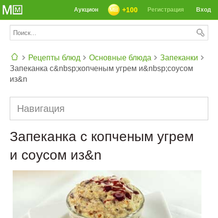
+100
Аукцион
Регистрация
Вход
Рецепты блюд
Основные блюда
Запеканки
Запеканка с&nbsp;копченым угрем и&nbsp;соусом
СЕГОДНЯ: 39142 РЕЦЕПТА
из&n
Навигация
Запеканка с копченым угрем
и соусом из&n