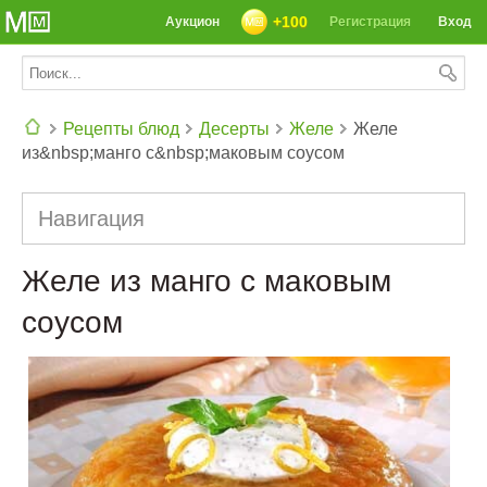
+100
Аукцион
Регистрация
Вход
Рецепты блюд
Десерты
Желе
Желе
из&nbsp;манго с&nbsp;маковым соусом
СЕГОДНЯ: 39142 РЕЦЕПТА
Навигация
Желе из манго с маковым
соусом