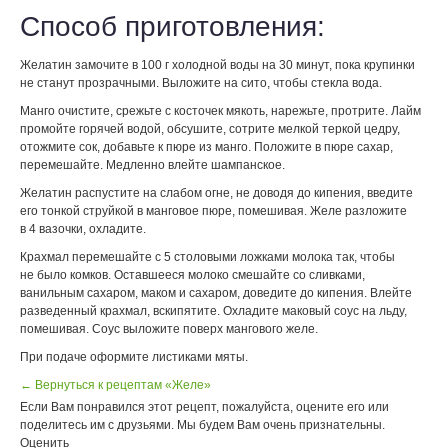
Способ приготовления:
Желатин замочите в 100 г холодной воды на 30 минут, пока крупинки
не станут прозрачными. Выложите на сито, чтобы стекла вода.
Манго очистите, срежьте с косточек мякоть, нарежьте, протрите. Лайм
промойте горячей водой, обсушите, сотрите мелкой теркой цедру,
отожмите сок, добавьте к пюре из манго. Положите в пюре сахар,
перемешайте. Медленно влейте шампанское.
Желатин распустите на слабом огне, не доводя до кипения, введите
его тонкой струйкой в манговое пюре, помешивая. Желе разложите
в 4 вазочки, охладите.
Крахмал перемешайте с 5 столовыми ложками молока так, чтобы
не было комков. Оставшееся молоко смешайте со сливками,
ванильным сахаром, маком и сахаром, доведите до кипения. Влейте
разведенный крахмал, вскипятите. Охладите маковый соус на льду,
помешивая. Соус выложите поверх мангового желе.
При подаче оформите листиками мяты.
← Вернуться к рецептам «Желе»
Если Вам понравился этот рецепт, пожалуйста, оцените его или
поделитесь им с друзьями. Мы будем Вам очень признательны.
Оценить