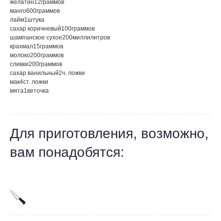
желатин
12
граммов
манго
600
граммов
лайм
1
штука
сахар коричневый
100
граммов
шампанское сухое
200
миллилитров
крахмал
15
граммов
молоко
200
граммов
сливки
200
граммов
сахар ванильный
2
ч. ложки
мак
4
ст. ложки
мята
1
веточка
Для приготовления, возможно,
вам понадобятся: