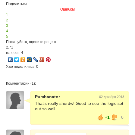
Поделиться
Ошибка!
1
2
3
4
5
Пожалуйста, оцените рецепт
2.71
голосов: 4
Уже поделились: 0
Комментарии (1):
Pumbanator
02 декабря 2013
That's really sherdw! Good to see the logic set
out so well.
+1
0