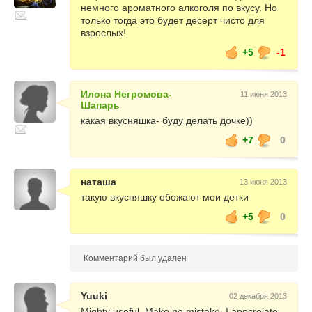
немного ароматного алкоголя по вкусу. Но
только тогда это будет десерт чисто для
взрослых!
+5
-1
Илона Негромова-
11 июня 2013
Шапарь
какая вкусняшка- буду делать дочке))
+7
0
наташа
13 июня 2013
такую вкусняшку обожают мои детки
+5
0
Комментарий был удален
Yuuki
02 декабря 2013
Mighty useful. Make no mistake, I appcreiate