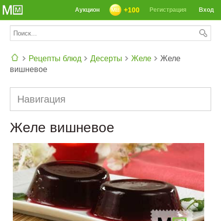
+100
Аукцион
Регистрация
Вход
Рецепты блюд
Десерты
Желе
Желе
вишневое
СЕГОДНЯ: 39142 РЕЦЕПТА
Навигация
Желе вишневое