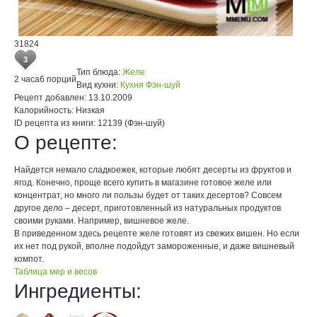
31824
3
Тип блюда:
Желе
2 часа
6 порций
Вид кухни:
Кухня Фэн-шуй
Рецепт добавлен:
13.10.2009
Калорийность:
Низкая
ID рецепта из книги:
12139 (Фэн-шуй)
О рецепте:
Найдется немало сладкоежек, которые любят десерты из фруктов и
ягод. Конечно, проще всего купить в магазине готовое желе или
концентрат, но много ли пользы будет от таких десертов? Совсем
другое дело – десерт, приготовленный из натуральных продуктов
своими руками. Например, вишневое желе.
В приведенном здесь рецепте желе готовят из свежих вишен. Но если
их нет под рукой, вполне подойдут замороженные, и даже вишневый
компот.
Таблица мер и весов
Ингредиенты: