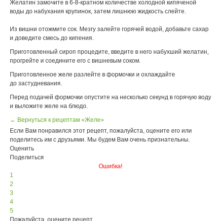
Желатин замочите в 6-8-кратном количестве холодной кипяченой
воды до набухания крупинок, затем лишнюю жидкость слейте.
Из вишни отожмите сок. Мезгу залейте горячей водой, добавьте сахар
и доведите смесь до кипения.
Приготовленный сироп процедите, введите в него набухший желатин,
прогрейте и соедините его с вишневым соком.
Приготовленное желе разлейте в формочки и охлаждайте
до застудневания.
Перед подачей формочки опустите на несколько секунд в горячую воду
и выложите желе на блюдо.
← Вернуться к рецептам «Желе»
Если Вам понравился этот рецепт, пожалуйста, оцените его или
поделитесь им с друзьями. Мы будем Вам очень признательны.
Оценить
Поделиться
Ошибка!
1
2
3
4
5
Пожалуйста, оцените рецепт