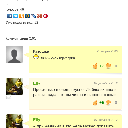
5
голосов: 46
Уже поделились: 12
Комментарии (10):
Ксюшка
26 марта 2009
ФФФкусняфффка
+7
0
Elly
07 декабря 2012
Простенько и очень вкусно. Люблю вишню в
разных видах, в том числе и вишневое желе.
+5
0
Elly
07 декабря 2012
А при желании в это желе можно добавить