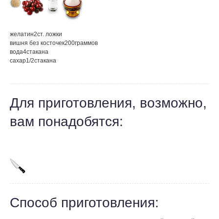
желатин
2
ст. ложки
вишня без косточек
200
граммов
вода
4
стакана
сахар
1/2
стакана
Для приготовления, возможно,
вам понадобятся:
Способ приготовления: