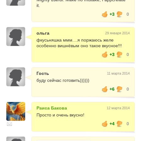
it.
+3
0
ольга
29 января 2014
фкусьняшка ммм....я поржаюсь желе
особенно вишнёвым оно такое вкусное!!!
+3
0
Гость
11 марта 2014
буду сейчас готовить))))))
+6
0
Раиса Бакова
12 марта 2014
Просто и очень вкусно!
+4
0