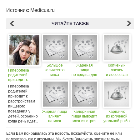
Источник: Medicus.ru
ЧИТАЙТЕ ТАКЖЕ
Большое
Жареная
Копченый
количество
пища
лосось
Гиперопека
мяса
не вредна для
и лососевая
родителей
приводит
желудка
икра
приводит к
к слепоте
на хрустящих
расстройствам
Гиперопека
картофельных
пищевого
родителей
лепешках
поведения у
приводит к
с соусом хрен
детей
расстройствам
и маринованным
пищевого
луком
поведения у
Жирная пища
Калорийная
Карпаччо
детей, особенно
влияет
пища выводит
из копченой
на мозг
мозг из строя
угольной рыбы
когда речь идет...
с салатом
из цитрусовых
Если Вам понравилась эта новость, пожалуйста, оцените её или
с оливковым
поделитесь ею с друзьями. Мы будем Вам очень признательны.
маслом