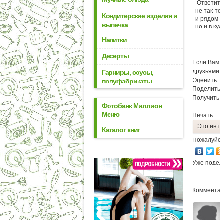
Ответит
не так-
Кондитерские изделия и
и рядом 
выпечка
но и в ку
Напитки
Десерты
Если Вам 
друзьями
Гарниры, соусы,
Оценить
полуфабрикаты
Поделить
Получить
Фотобанк Миллион
Меню
Печать
Это инт
Каталог книг
Пожалуйс
Уже поде
Коммента