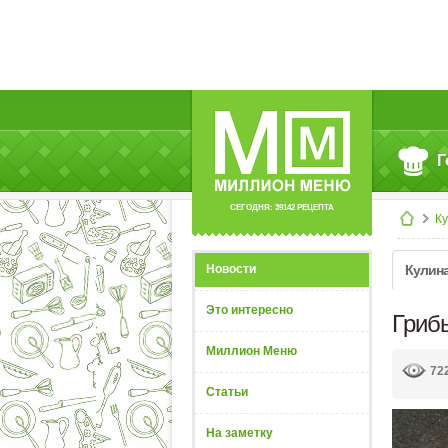
Г
СЕГОДНЯ: 39142 РЕЦЕПТА
К
Новости
Кулин
Это интересно
Гриб
Миллион Меню
72
Статьи
На заметку