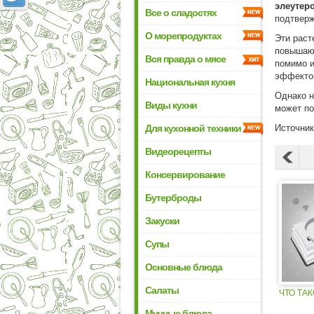
элеутер
Все о сладостях
подтвер
О морепродуктах
Эти рас
повышают
Вся правда о мясе
помимо и
эффектом
Национальная кухня
Однако н
Виды кухни
может по
Для кухонной техники
Источни
Видеорецепты
Консервирование
Бутерброды
Закуски
Супы
Основные блюда
Салаты
ЧТО ТА
Мучные блюда