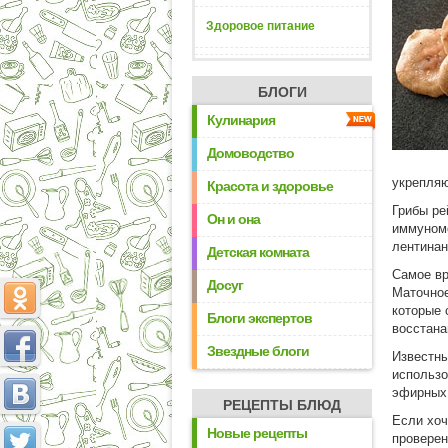
Здоровое питание
БЛОГИ
Кулинария
Домоводство
укрепля
Красота и здоровье
Грибы ре
Он и она
иммуномо
лентинан
Детская комната
Самое вр
Досуг
Маточное
которые 
Блоги экспертов
восстан
Звездные блоги
Известн
использо
эфирных
РЕЦЕПТЫ БЛЮД
Если хоч
Новые рецепты
проверен