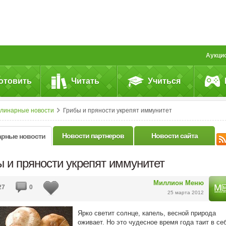
Аукци
отовить
Читать
Учиться
улинарные новости
Грибы и пряности укрепят иммунитет
Новости партнеров
Новости сайта
арные новости
ы и пряности укрепят иммунитет
Миллион Меню
27
0
25 марта 2012
Ярко светит солнце, капель, весной природа
оживает. Но это чудесное время года таит в се