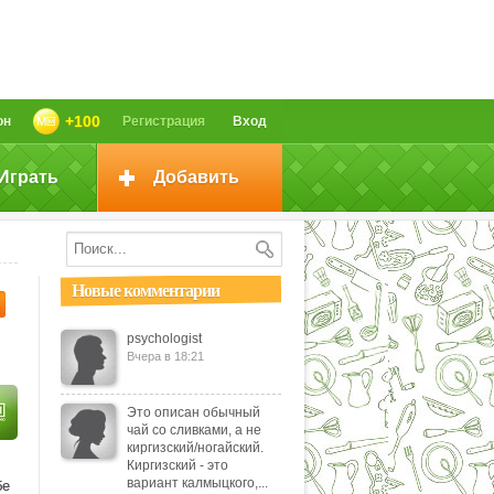
+100
он
Регистрация
Вход
Играть
Добавить
Новые комментарии
psychologist
Вчера в 18:21
Это описан обычный
чай со сливками, а не
киргизский/ногайский.
Киргизский - это
вариант калмыцкого,...
бе