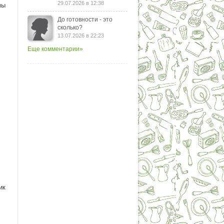
29.07.2026 в 12:38
мы
До готовности - это
сколько?
13.07.2026 в 22:23
Еще комментарии»
ик