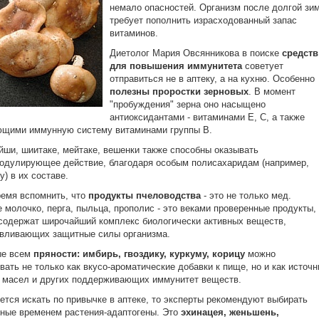
немало опасностей. Организм после долгой зи
требует пополнить израсходованный запас
витаминов.
Диетолог Мария Овсянникова в поиске
средств
для повышения иммунитета
советует
отправиться не в аптеку, а на кухню. Особенно
полезны проростки зерновых
. В момент
"пробуждения" зерна оно насыщено
антиоксидантами - витаминами Е, С, а также
ющими иммунную систему витаминами группы В.
йши, шиитаке, мейтаке, вешенки также способны оказывать
дулирующее действие, благодаря особым полисахаридам (например,
у) в их составе.
емя вспомнить, что
продукты пчеловодства
- это не только мед.
 молочко, перга, пыльца, прополис - это веками проверенные продукты,
содержат широчайший комплекс биологически активных веществ,
авливающих защитные силы организма.
ые всем
пряности: имбирь, гвоздику, куркуму, корицу
можно
вать не только как вкусо-ароматические добавки к пище, но и как источн
 масел и других поддерживающих иммунитет веществ.
ется искать по привычке в аптеке, то эксперты рекомендуют выбирать
ные временем растения-адаптогены. Это
эхинацея, женьшень,