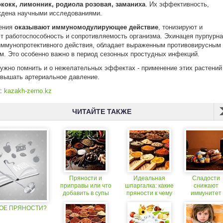
ококк, лимонник, родиола розовая, заманиха
. Их эффективность,
ждена научными исследованиями.
тения
оказывают иммуномодулирующее действие
, тонизируют и
 работоспособность и сопротивляемость организма. Эхинацея пурпурна
ммунопротективного действия, обладает выраженным противовирусным
. Это особенно важно в период сезонных простудных инфекций.
ужно помнить и о нежелательных эффектах - применение этих растений
вышать артериальное давление.
к:
kazakh-zerno.kz
ЧИТАЙТЕ ТАКЖЕ
Пряности и
Идеальная
Сладости
приправы или что
шпаргалка: какие
снижают
добавить в супы
пряности к чему
иммунитет
подходят!
КОЕ ПРЯНОСТИ?