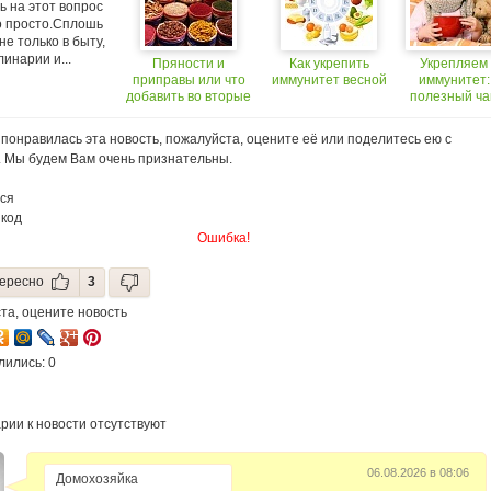
ь на этот вопрос
то просто.Сплошь
не только в быту,
линарии и...
Пряности и
Как укрепить
Укрепляем
приправы или что
иммунитет весной
иммунитет:
добавить во вторые
полезный ча
блюда
понравилась эта новость, пожалуйста, оцените её или поделитесь ею с
. Мы будем Вам очень признательны.
ся
 код
Ошибка!
ересно
3
та, оцените новость
лились: 0
рии к новости отсутствуют
06.08.2026 в 08:06