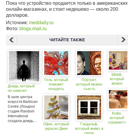
Пока что устройство продается только в американских
онлайн-магазинах, и стоит недешево — около 200
долларов.
Источник:
meddaily.ru
Фото:
blogs.mail.ru
ЧИТАЙТЕ ТАКЖЕ
Шкаф,
который
Гель, который
Портрет,
можно
поможет
который можно
Дождь, который
съесть
похудеть
съесть
не намочит
В зале центра
искусств Barbican
Centre (Лондон)
студия Random
Кофе,
International
который
создала дождь,...
«сражает»
Офис, который
Гэндальф,
парней
украсил Джек
который живет в
сарае