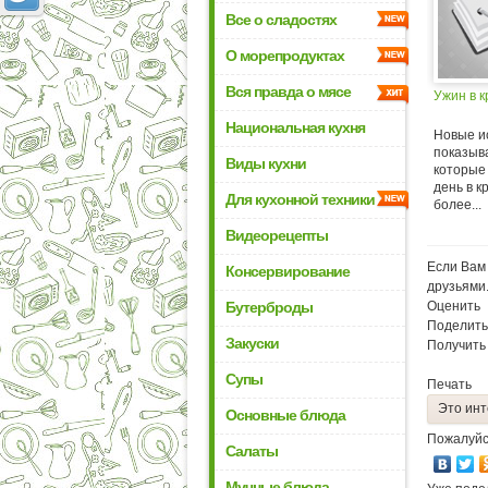
Все о сладостях
О морепродуктах
Вся правда о мясе
Ужин в к
Национальная кухня
Новые и
показыва
Виды кухни
которые
день в к
Для кухонной техники
более...
Видеорецепты
Если Вам 
Консервирование
друзьями
Бутерброды
Оценить
Поделить
Закуски
Получить
Супы
Печать
Это инт
Основные блюда
Пожалуйс
Салаты
Мучные блюда