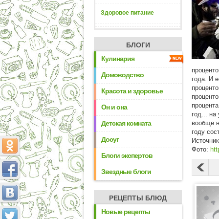
Здоровое питание
БЛОГИ
Кулинария
проценто
Домоводство
года. И 
проценто
Красота и здоровье
проценто
процента
Он и она
год... н
Детская комната
вообще н
году сос
Досуг
Источни
Фото:
htt
Блоги экспертов
Звездные блоги
РЕЦЕПТЫ БЛЮД
Новые рецепты