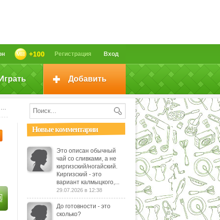
+100
он
Регистрация
Вход
Играть
Добавить
.
Новые комментарии
Это описан обычный
чай со сливками, а не
киргизский/ногайский.
Киргизский - это
вариант калмыцкого,...
29.07.2026 в 12:38
До готовности - это
сколько?