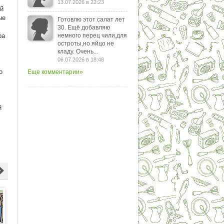
13.07.2026 в 22:23
ей
ые
Готовлю этот салат лет
30. Ещё добавляю
ра
немного перец чили,для
остроты,но яйцо не
кладу. Очень...
06.07.2026 в 18:48
о
Еще комментарии»
й