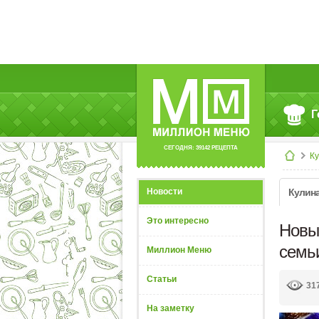
Г
СЕГОДНЯ: 39142 РЕЦЕПТА
К
Новости
Кулин
Это интересно
Новый
семьи
Миллион Меню
Статьи
31
На заметку