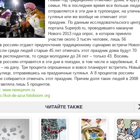
семьи. Но в последнее время все больше люд
отправляется в эти дни в турпоездки, на уличн
гулянья или же вообще не отмечает этот
праздник. По данным исследовательского цент
портала Superjob.ru, проводившего накануне
Нового 2013 года опрос, в котором приняло
участие около 3 тысяч человек, лишь 56
в россиян отдают предпочтение традиционному сценарию встречи Новог
если среди людей старше 45 лет отмечать этот праздник дома будут 70
в респондентов, то среди молодежи до 24 лет – только 43. Восемь
в россиян отправятся в эти дни в поездки, в том числе и зарубежные, 4
 – на дачу. Три процента опрошенных и вовсе планирует встретить Новы
а улице, отправившись на праздничные гулянья. А 8 процентов россиян
е собирается отмечать этот праздник. Причем доля таких людей в 2008
тавляла лишь 5 процентов.
к:
www.newsprom.ru
p://kot-de-azur.fotoboom.org
ЧИТАЙТЕ ТАКЖЕ