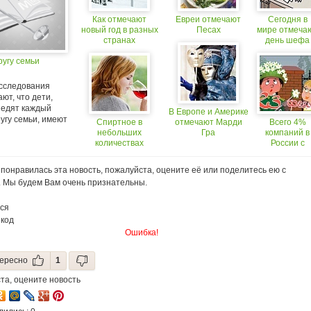
Как отмечают
Евреи отмечают
Сегодня в
новый год в разных
Песах
мире отмеча
странах
день шефа
ругу семьи
сследования
ют, что дети,
 едят каждый
В Европе и Америке
ругу семьи, имеют
Спиртное в
отмечают Марди
Всего 4%
небольших
Гра
компаний в
количествах
России с
полезно далеко не
размахом
всем (+18)
отмечают 2
понравилась эта новость, пожалуйста, оцените её или поделитесь ею с
февраля
. Мы будем Вам очень признательны.
ся
 код
Ошибка!
ересно
1
та, оцените новость