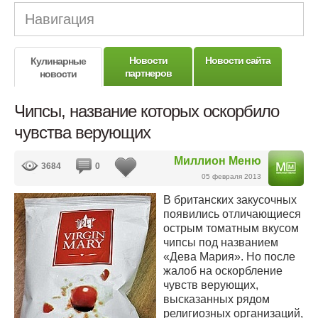
Навигация
Новости
Новости сайта
Кулинарные
партнеров
новости
Чипсы, название которых оскорбило
чувства верующих
Миллион Меню
3684
0
05 февраля 2013
В британских закусочных
появились отличающиеся
острым томатным вкусом
чипсы под названием
«Дева Мария». Но после
жалоб на оскорбление
чувств верующих,
высказанных рядом
религиозных организаций,