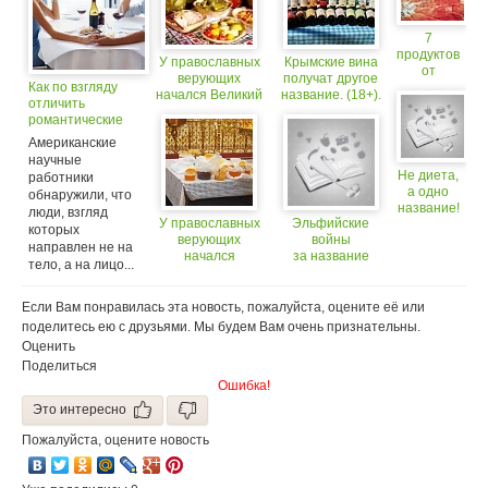
7
продуктов
У православных
Крымские вина
от
верующих
получат другое
Как по взгляду
которых
начался Великий
название. (18+).
отличить
худеют
пост
романтические
чувства от
Американские
сексуального
научные
желания?
Не диета,
работники
а одно
обнаружили, что
название!
люди, взгляд
У православных
Эльфийские
которых
верующих
войны
направлен не на
начался
за название
тело, а на лицо...
Успенский пост
пива
Если Вам понравилась эта новость, пожалуйста, оцените её или
поделитесь ею с друзьями. Мы будем Вам очень признательны.
Оценить
Поделиться
Ошибка!
Это интересно
Пожалуйста, оцените новость