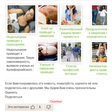
Хлеб не
Разнообразный
Предрасположенн
приводит к
рацион может
к ожирению мо
ожирению
привести к
определить в ра
Недосыпание
ожирению
возрасте
приводит к
перееданию
Недосыпание
приводит к
перееданию. Такую
закономерность
Ученые: К
выявили ученые из
Список
Низкокалорийн
ожирению
Калифорнийского...
профессий,
диета приводит
приводит
которые
стрессу
желание
приводят к
есть ради
ожирению
Если Вам понравилась эта новость, пожалуйста, оцените её или
наслаждения
поделитесь ею с друзьями. Мы будем Вам очень признательны.
Оценить
Поделиться
Ошибка!
Это интересно
1