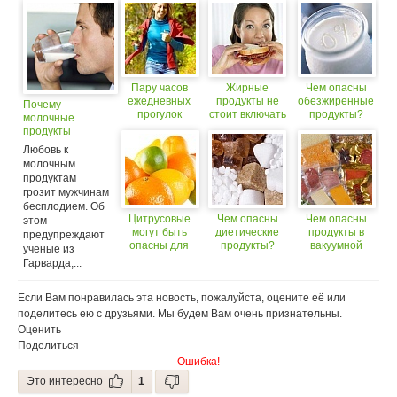
Пару часов
Жирные
Чем опасны
ежедневных
продукты не
обезжиренные
Почему
прогулок
стоит включать
продукты?
молочные
защитят от
в рацион в
продукты
рака груди
больших
опасны для
Любовь к
количествах, а
мужчин?
молочным
также резко от
продуктам
них
грозит мужчинам
отказываться
бесплодием. Об
Цитрусовые
Чем опасны
Чем опасны
этом
могут быть
диетические
продукты в
предупреждают
опасны для
продукты?
вакуумной
ученые из
женщин
упаковке?
Гарварда,...
Если Вам понравилась эта новость, пожалуйста, оцените её или
поделитесь ею с друзьями. Мы будем Вам очень признательны.
Оценить
Поделиться
Ошибка!
Это интересно
1