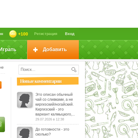
+100
он
Регистрация
Вход
Играть
Добавить
не
Новые комментарии
Это описан обычный
чай со сливками, а не
киргизский/ногайский.
Киргизский - это
вариант калмыцкого,...
29.07.2026 в 12:38
До готовности - это
сколько?