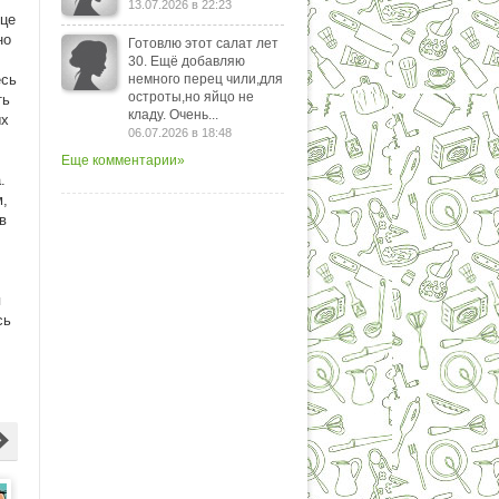
13.07.2026 в 22:23
ице
но
Готовлю этот салат лет
30. Ещё добавляю
есь
немного перец чили,для
остроты,но яйцо не
ть
кладу. Очень...
ых
06.07.2026 в 18:48
Еще комментарии»
.
м,
в
я
сь