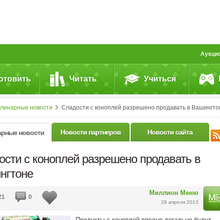
Аукци
отовить
Читать
Учиться
улинарные новости
Сладости с коноплей разрешено продавать в Вашингто
Новости партнеров
Новости сайта
арные новости
ости с коноплей разрешено продавать в
нгтоне
Миллион Меню
21
0
29 апреля 2013
Продукты с коноплей вполне легально будут