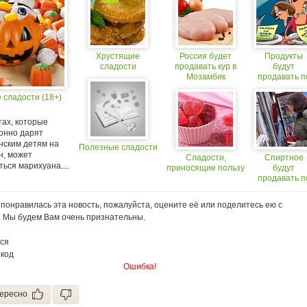
Хрустящие
Россия будет
Продукты
сладости
продавать кур в
будут
Мозамбик
продавать п
карточкам?
 сладости (18+)
тах, которые
онно дарят
нским детям на
Полезные сладости
н, может
Сладости,
Спиртное
ься марихуана....
приносящие пользу
будут
продавать п
паспорту?
(18+)
понравилась эта новость, пожалуйста, оцените её или поделитесь ею с
. Мы будем Вам очень признательны.
ся
 код
Ошибка!
ересно