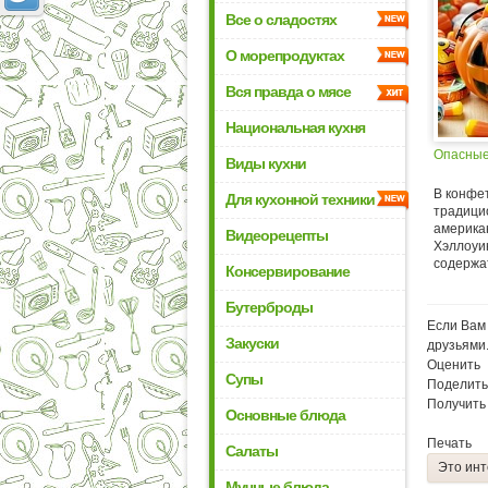
Все о сладостях
О морепродуктах
Вся правда о мясе
Национальная кухня
Опасные
Виды кухни
В конфе
Для кухонной техники
традици
америка
Видеорецепты
Хэллоуи
содержат
Консервирование
Бутерброды
Если Вам 
Закуски
друзьями
Оценить
Супы
Поделить
Получить
Основные блюда
Печать
Салаты
Это инт
Мучные блюда