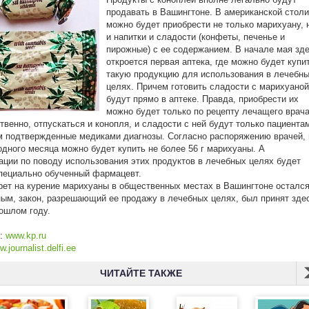
продавать в Вашингтоне. В американской стол
можно будет приобрести не только марихуану, 
и напитки и сладости (конфеты, печенье и
пирожные) с ее содержанием. В начале мая зд
откроется первая аптека, где можно будет купи
такую продукцию для использования в лечебн
целях. Причем готовить сладости с марихуаной
будут прямо в аптеке. Правда, приобрести их
можно будет только по рецепту лечащего врача
твенно, отпускаться и конопля, и сладости с ней будут только пациента
подтвержденные медиками диагнозы. Согласно распоряжению врачей, 
одного месяца можно будет купить не более 56 г марихуаны. А
ации по поводу использования этих продуктов в лечебных целях будет
пециально обученный фармацевт.
рет на курение марихуаны в общественных местах в Вашингтоне осталс
ым, закон, разрешающий ее продажу в лечебных целях, был принят зде
ошлом году.
к:
www.kp.ru
.journalist.delfi.ee
ЧИТАЙТЕ ТАКЖЕ