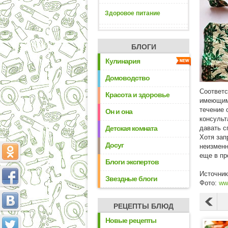
Здоровое питание
БЛОГИ
Кулинария
Домоводство
Соответс
Красота и здоровье
имеющим 
течение 
Он и она
консульт
Детская комната
давать с
Хотя зап
Досуг
неизменн
еще в пр
Блоги экспертов
Источни
Звездные блоги
Фото:
www
РЕЦЕПТЫ БЛЮД
Новые рецепты