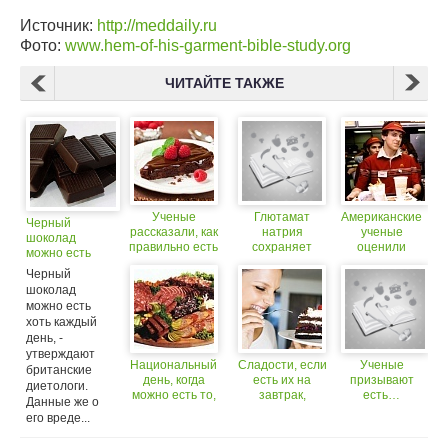
Источник:
http://meddaily.ru
Фото:
www.hem-of-his-garment-bible-study.org
ЧИТАЙТЕ ТАКЖЕ
Ученые
Глютамат
Американские
Черный
рассказали, как
натрия
ученые
шоколад
правильно есть
сохраняет
оценили
можно есть
сладости на
молодость, —
уровень
хоть каждый
Черный
диете
утверждают
дохода
день!
шоколад
ученые
работников
можно есть
сети
хоть каждый
McDonald's в
«Биг Маках»
день, -
утверждают
Национальный
Сладости, если
Ученые
британские
день, когда
есть их на
призывают
диетологи.
можно есть то,
завтрак,
есть…
Данные же о
что хочется
помогут
ядовитую
его вреде...
похудеть
рыбу!