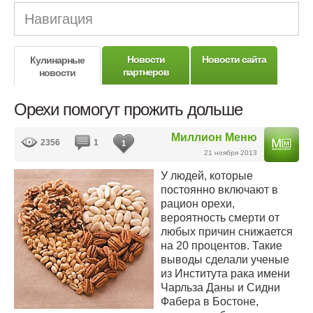
Навигация
Новости
Новости сайта
Кулинарные
партнеров
новости
Орехи помогут прожить дольше
Миллион Меню
2356
1
1
21 ноября 2013
У людей, которые
постоянно включают в
рацион орехи,
вероятность смерти от
любых причин снижается
на 20 процентов. Такие
выводы сделали ученые
из Института рака имени
Чарльза Даны и Сидни
Фабера в Бостоне,