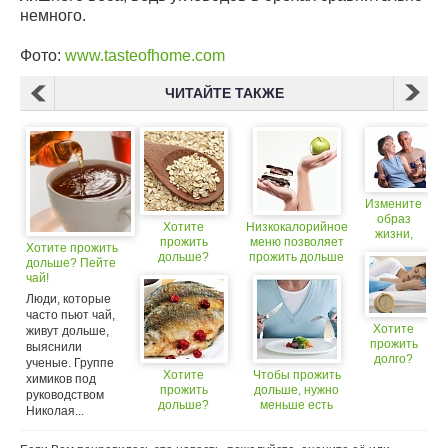
немного.
Фото:
www.tasteofhome.com
ЧИТАЙТЕ ТАКЖЕ
Измените
образ
Хотите
Низкокалорийное
жизни,
прожить
меню позволяет
Хотите прожить
чтобы
дольше?
прожить дольше
дольше? Пейте
прожить
Ешьте овсянку
чай!
дольше
Люди, которые
часто пьют чай,
Хотите
живут дольше,
прожить
выяснили
долго?
ученые. Группе
Не спите
Хотите
Чтобы прожить
химиков под
дольше 6,
прожить
дольше, нужно
руководством
5 часов в
дольше?
меньше есть
Николая...
день
Ешьте рыбу.