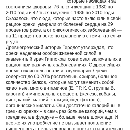
которые наблюдали за
состоянием здоровья 76 тысяч женщин с 1980 по
2010 годы и 42 тысяч мужчин с 1986 по 2010 годы.
Оказалось, что люди, которые часто включали в свой
рацион орехи, умирали от болезней сердца на 29
процентов реже, а от онкологических заболеваний —
на 11 процентов реже по сравнению с теми, кто ел их
редко.
Древнегреческий историк Геродот утверждал, что
орехи наделены особой жизненной силой, а
знаменитый врач Гиппократ советовал включать их в
рацион при различных заболеваниях. С древнейших
времен их использовали и в кулинарии. Орехи
содержат до 60-70% растительных жиров, большое
количество белков, которые могут заменить собой
животные, много витаминов (Е, РР, К, С, группы В,
каротин) и минеральных веществ (железо, кобальт,
цинк, калий, магний, кальций, йод, фосфор),
органические кислоты. Они достаточно калорийны: в
грецких орехах – в семь раз больше калорий, чем в
говядине, а в фундуке – больше, чем в шоколаде. И
все же их употребление не вызывает появление
лишнего веса, ведь углеводов в орехах сравнительно