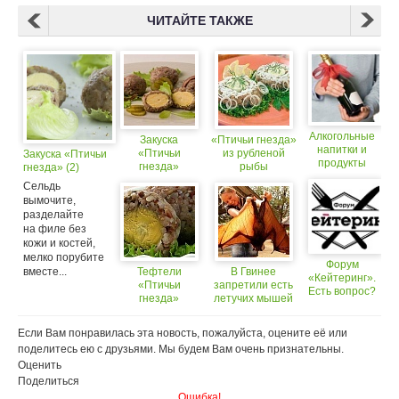
ЧИТАЙТЕ ТАКЖЕ
Алкогольные
Закуска
«Птичьи гнезда»
напитки и
«Птичьи
из рубленой
Закуска «Птичьи
продукты
гнезда»
рыбы
гнезда» (2)
теперь
Сельдь
можно будет
вымочите,
дарить
разделайте
чиновникам
на филе без
(18+)
кожи и костей,
мелко порубите
Форум
вместе...
Тефтели
В Гвинее
«Кейтеринг».
«Птичьи
запретили есть
Есть вопрос?
гнезда»
летучих мышей
У нас есть
ответ!
Если Вам понравилась эта новость, пожалуйста, оцените её или
поделитесь ею с друзьями. Мы будем Вам очень признательны.
Оценить
Поделиться
Ошибка!