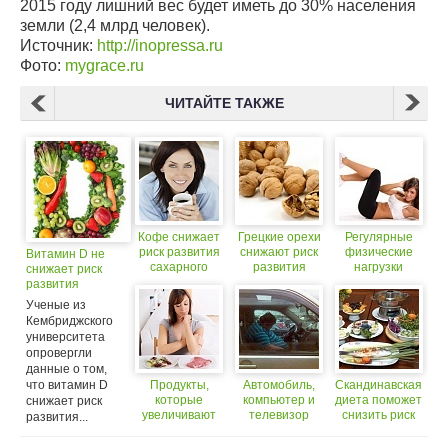
2015 году лишний вес будет иметь до 30% населения
земли (2,4 млрд человек).
Источник:
http://inopressa.ru
Фото:
mygrace.ru
ЧИТАЙТЕ ТАКЖЕ
Кофе снижает
Грецкие орехи
Регулярные
риск развития
снижают риск
физические
Витамин D не
сахарного
развития
нагрузки
снижает риск
диабета
диабета у
снижают риск
развития
женщин
развития
диабета
Ученые из
диабета и
Кембриджского
ожирения
университета
опровергли
данные о том,
что витамин D
Продукты,
Автомобиль,
Скандинавская
которые
компьютер и
диета поможет
снижает риск
увеличивают
телевизор
снизить риск
развития...
риск развития
повышают
развития
диабета
риск развития
диабета и