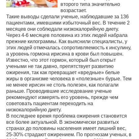
второго типа значительно
возрастает.
Такие выводы сделали ученые, наблюдавшие за 136
пациентами, имевшими избыточный вес. В течение 2
месяцев они соблюдали низкокалорийную диету.
Через 4-6 месяцев половина из этих людей набрала
прежние килограммы. Как выяснили специалисты, у
этих людей отмечалась сопротивляемость к инсулину,
а уровень гормона ирисина в крови был повышен.
Известно, что этот гормон, который был открыт
учеными не так давно, препятствует развитию
ожирения, так как превращает «вредные» белые
жиры в организме человека в «полезные» бурые. Тем
не менее ирисин не столь полезен, как полагали
раньше. Проводившие исследование ученые
рекомендуют измерять его уровень, прежде чем
советовать пациентам переходить на
низкокалорийную диету.
В последнее время проблема ожирения становится
все более актуальной. В экономически развитых
странах до половины населения имеет лишний вес,
25-30% страдают ожирением. По прогнозам ученых, в