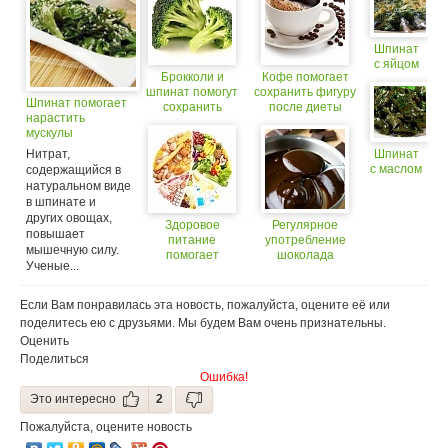
Шпинат
с яйцом
Брокколи и
Кофе помогает
шпинат помогут
сохранить фигуру
Шпинат помогает
сохранить
после диеты
нарастить
память
мускулы
Нитрат,
Шпинат
с маслом
содержащийся в
натуральном виде
в шпинате и
других овощах,
Здоровое
Регулярное
повышает
питание
употребление
мышечную силу.
помогает
шоколада
Ученые...
сохранить слух
помогает
сохранить
стройность
Если Вам понравилась эта новость, пожалуйста, оцените её или
поделитесь ею с друзьями. Мы будем Вам очень признательны.
Оценить
Поделиться
Ошибка!
Это интересно
2
Пожалуйста, оцените новость