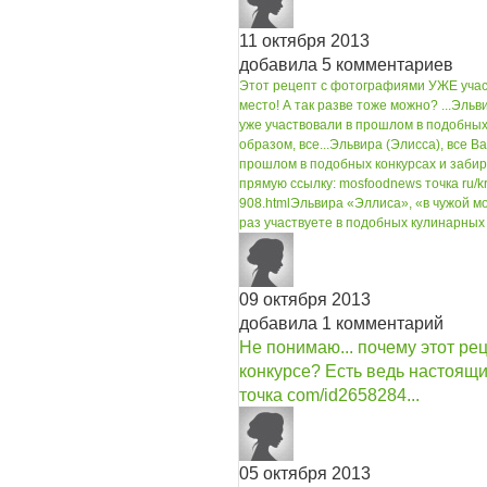
11 октября 2013
добавила 5 комментариев
Этот рецепт с фотографиями УЖЕ участ
место! А так разве тоже можно? ...
Эльви
уже участвовали в прошлом в подобных
образом, все...
Эльвира (Элисса), все В
прошлом в подобных конкурсах и забира
прямую ссылку: mosfoodnews точка ru/k
908.html
Эльвира «Эллиса», «в чужой мо
раз участвуете в подобных кулинарных к
09 октября 2013
добавила 1 комментарий
Не понимаю... почему этот рец
конкурсе? Есть ведь настоящий
точка com/id2658284...
05 октября 2013