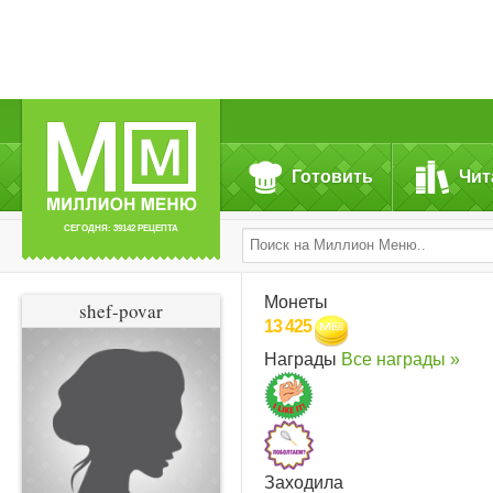
Готовить
Чит
СЕГОДНЯ: 39142 РЕЦЕПТА
Монеты
shef-povar
13 425
Награды
Все награды »
Заходила