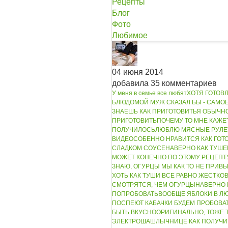
Рецепты
Блог
Фото
Любимое
04 июня 2014
добавила 35 комментариев
У меня в семье все любят
ХОТЯ ГОТОВЛ
БЛЮДО
МОЙ МУЖ СКАЗАЛ БЫ - САМОЕ
ЗНАЕШЬ КАК ПРИГОТОВИТЬ
Я ОБЫЧН
ПРИГОТОВИТЬ
ПОЧЕМУ ТО МНЕ КАЖЕ
ПОЛУЧИЛОСЬ
ЛЮБЛЮ МЯСНЫЕ РУЛЕ
ВИДЕ
ОСОБЕННО НРАВИТСЯ КАК ГОТО
СЛАДКОМ СОУСЕ
НАВЕРНО КАК ТУШ
МОЖЕТ КОНЕЧНО ПО ЭТОМУ РЕЦЕПТ
ЗНАЮ, ОГУРЦЫ МЫ КАК ТО НЕ ПРИВ
ХОТЬ КАК ТУШИ ВСЕ РАВНО ЖЕСТКО
СМОТРЯТСЯ, ЧЕМ ОГУРЦЫ
НАВЕРНО 
ПОПРОБОВАТЬ
ВООБЩЕ ЯБЛОКИ В Л
ПОСПЕЮТ КАБАЧКИ БУДЕМ ПРОБОВАТ
БЫТЬ ВКУСНО
ОРИГИНАЛЬНО, ТОЖЕ 
ЭЛЕКТРОШАШЛЫЧНИЦЕ КАК ПОЛУЧИ