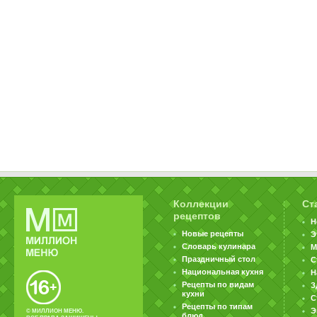
Коллекции
Ст
рецептов
Н
Новые рецепты
Э
Словарь кулинара
М
Праздничный стол
С
Национальная кухня
Н
Рецепты по видам
З
кухни
С
Рецепты по типам
Э
© МИЛЛИОН МЕНЮ.
блюд