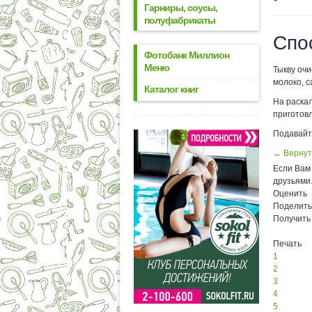
Гарниры, соусы,
полуфабрикаты
Спо
Фотобанк Миллион
Меню
Тыкву очи
молоко, с
Каталог книг
На раска
приготовл
Подавайт
← Вернут
Если Вам 
друзьями
Оценить
Поделить
Получить
Печать
1
2
3
4
5