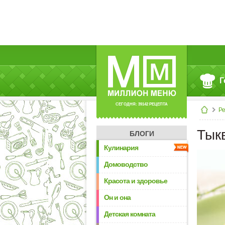
Г
СЕГОДНЯ: 39142 РЕЦЕПТА
Р
Тык
БЛОГИ
Кулинария
Домоводство
Красота и здоровье
Он и она
Детская комната