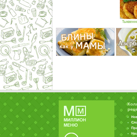
Тыквенн
Кол
рец
Но
Сл
Пр
На