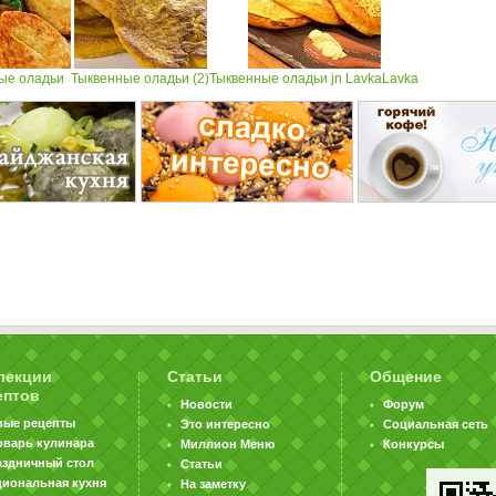
ые оладьи
Тыквенные оладьи (2)
Тыквенные оладьи jn LavkaLavka
лекции
Статьи
Общение
ептов
Новости
Форум
вые рецепты
Это интересно
Социальная сеть
оварь кулинара
Миллион Меню
Конкурсы
аздничный стол
Статьи
циональная кухня
На заметку