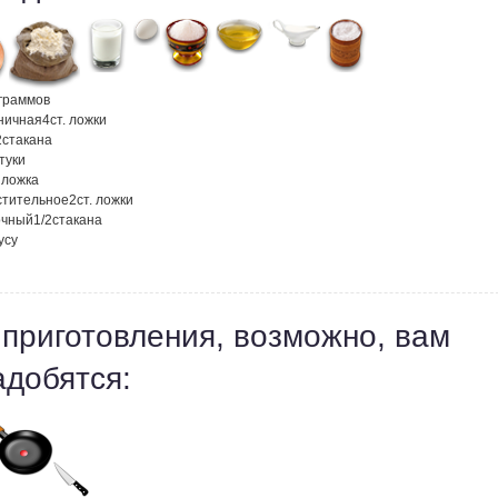
граммов
ничная
4
ст. ложки
2
стакана
туки
. ложка
стительное
2
ст. ложки
очный
1/2
стакана
усу
 приготовления, возможно, вам
адобятся: