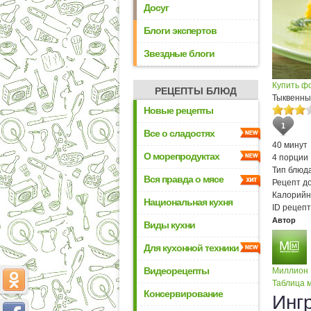
Досуг
Блоги экспертов
Звездные блоги
Купить ф
РЕЦЕПТЫ БЛЮД
Тыквенны
Новые рецепты
1
Все о сладостях
40 минут
О морепродуктах
4 порции
Тип блюда
Вся правда о мясе
Рецепт д
Калорийн
Национальная кухня
ID рецепт
Автор
Виды кухни
Для кухонной техники
Видеорецепты
Миллион
Таблица м
Консервирование
Инг