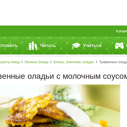
Аукци
отовить
Читать
Учиться
ецепты блюд
Мучные блюда
Блины, блинчики, оладьи
Тыквенные оладьи с молочным соусо
венные оладьи с молочным соусо