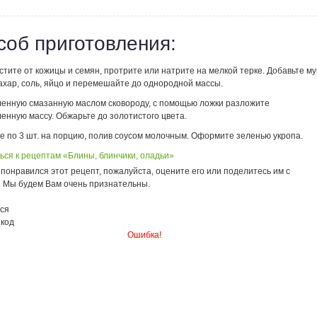
соб приготовления:
стите от кожицы и семян, протрите или натрите на мелкой терке. Добавьте мук
ахар, соль, яйцо и перемешайте до однородной массы.
ленную смазанную маслом сковороду, с помощью ложки разложите
енную массу. Обжарьте до золотистого цвета.
е по 3 шт. на порцию, полив соусом молочным. Оформите зеленью укропа.
ься к рецептам «Блины, блинчики, оладьи»
понравился этот рецепт, пожалуйста, оцените его или поделитесь им с
. Мы будем Вам очень признательны.
ся
 код
Ошибка!