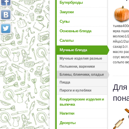
Бутерброды
Закуски
Супы
тыква
400
Основные блюда
мука пше
молоко
1/
Салаты
яйца
1/2
ш
сахар
1
ст
Мучные блюда
масло ра
соус мол
Мучные изделия разные
соль
по вк
Пельмени, вареники
Блины, блинчики, оладьи
Пицца
Для
Пироги и кулебяки
пон
Кондитерские изделия и
выпечка
Напитки
Десерты