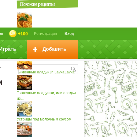
Похожие рецепты
Тыквенные оладьи
+100
он
Регистрация
Вход
Играть
Добавить
Тыквенные оладьи (2)
м
Тыквенные оладьи jn LavkaLavka
м
Тыквенные оладушки, или оладьи
из...
Устрицы под молочным соусом