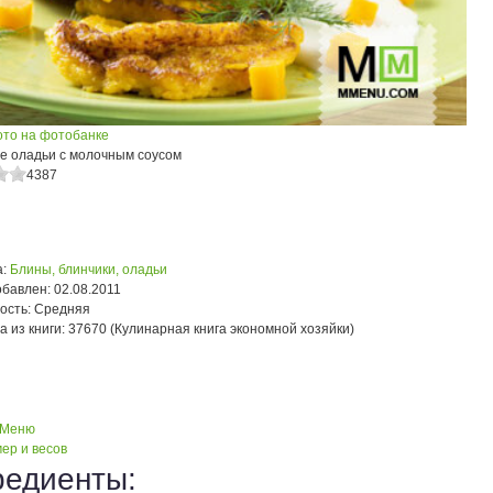
ото на фотобанке
е оладьи с молочным соусом
4387
:
Блины, блинчики, оладьи
обавлен:
02.08.2011
ость:
Средняя
а из книги:
37670 (Кулинарная книга экономной хозяйки)
 Меню
ер и весов
редиенты: