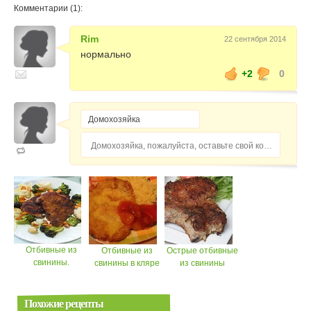
Комментарии (1):
Rim
22 сентября 2014
нормально
+2
0
Домохозяйка, пожалуйста, оставьте свой комментарий...
Отбивные из
Отбивные из
Острые отбивные
свинины.
свинины в кляре
из свинины
Похожие рецепты