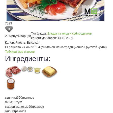
7529
3
Тип блюда:
Блюда из мяса и субпродуктов
20 минут
4 порции
Рецепт добавлен:
13.10.2009
Калорийность:
Высокая
ID рецепта из книги:
654 (Миллион меню традиционной русской кухни)
Таблица мер и весов
Ингредиенты:
свинина
650
граммов
яйца
1
штука
сухари молотые
90
граммов
жир
50
граммов