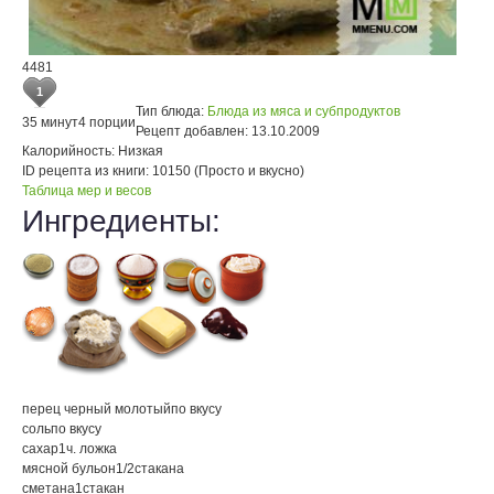
4481
1
Тип блюда:
Блюда из мяса и субпродуктов
35 минут
4 порции
Рецепт добавлен:
13.10.2009
Калорийность:
Низкая
ID рецепта из книги:
10150 (Просто и вкусно)
Таблица мер и весов
Ингредиенты:
перец черный молотый
по вкусу
соль
по вкусу
сахар
1
ч. ложка
мясной бульон
1/2
стакана
сметана
1
стакан