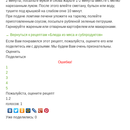
2 минуты, посыпьте мукой и снова жарьте 1-2 минуты вместе с мелко
нарезанным луком. После этого влейте сметану, бульон или воду,
тушите под крышкой на слабом огне 10 минут.
При подаче ломтики печени уложите на тарелку, полейте
приготовленным соусом, посыпьте рубленой зеленью петрушки.
Гарнируйте жареным или отварным картофелем или макаронами.
← Вернуться к рецептам «Блюда из мяса и субпродуктов»
Если Вам понравился этот рецепт, пожалуйста, оцените его или
поделитесь им с друзьями. Мы будем Вам очень признательны.
Оценить
Поделиться
Ошибка!
1
2
3
4
5
Пожалуйста, оцените рецепт
1.2
голосов: 1
Уже поделились: 0