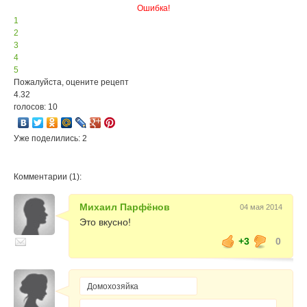
Ошибка!
1
2
3
4
5
Пожалуйста, оцените рецепт
4.32
голосов: 10
Уже поделились: 2
Комментарии (1):
Михаил Парфёнов
04 мая 2014
Это вкусно!
+3
0