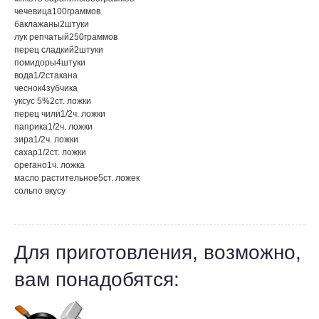
чечевица
100
граммов
баклажаны
2
штуки
лук репчатый
250
граммов
перец сладкий
2
штуки
помидоры
4
штуки
вода
1/2
стакана
чеснок
4
зубчика
уксус 5%
2
ст. ложки
перец чили
1/2
ч. ложки
паприка
1/2
ч. ложки
зира
1/2
ч. ложки
сахар
1/2
ст. ложки
орегано
1
ч. ложка
масло растительное
5
ст. ложек
соль
по вкусу
Для приготовления, возможно,
вам понадобятся: