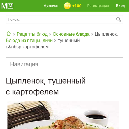
+100
Аукцион
Регистрация
Вход
Рецепты блюд
Основные блюда
Цыпленок,
Блюда из птицы, дичи
тушенный
СЕГОДНЯ: 39142 РЕЦЕПТА
с&nbsp;картофелем
Навигация
Цыпленок, тушенный
с картофелем