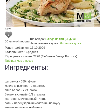
3871
1
Тип блюда:
Блюда из птицы, дичи
50 минут
4 порции
Национальная кухня:
Японская кухня
Рецепт добавлен:
13.10.2009
Калорийность:
Средняя
ID рецепта из книги:
2290 (Любимые блюда Востока)
Таблица мер и весов
Ингредиенты:
цыпленок - 550 г филе
масло сливочное - 2 ст. ложки
вино белое - 2 ст. ложки
бульон куриный - 1/2 стакана
картофель очищенный - 4 шт.
соль и перец черный молотый - по вкусу
зелень петрушки рубленая