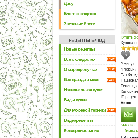
Досуг
Блоги экспертов
Звездные блоги
Купить ф
РЕЦЕПТЫ БЛЮД
Курица п
Новые рецепты
8
Все о сладостях
? минут
О морепродуктах
4 порции
Тип блюда
Вся правда о мясе
Национал
Рецепт д
Национальная кухня
Калорийн
ID рецепт
Виды кухни
Автор
Для кухонной техники
Видеорецепты
Миллион
Консервирование
Таблица м