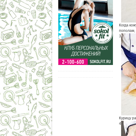
Когда кож
пополам,
3
Курицу р
4