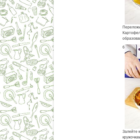
Переложи
Картофел
образова
6
Залейте 
кружочкам