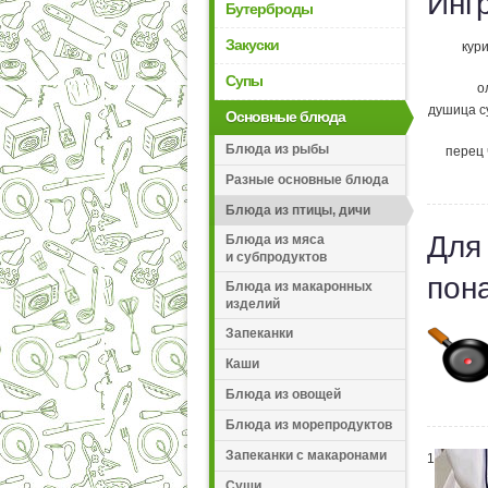
Инг
Бутерброды
Закуски
кури
Супы
о
душица с
Основные блюда
Блюда из рыбы
перец
Разные основные блюда
Блюда из птицы, дичи
Для
Блюда из мяса
и субпродуктов
пон
Блюда из макаронных
изделий
Запеканки
Каши
Блюда из овощей
Блюда из морепродуктов
Запеканки с макаронами
1
Суши