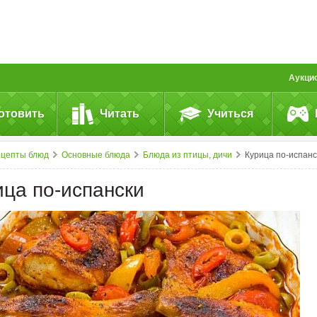
Аукци
отовить
Читать
Учиться
ецепты блюд
Основные блюда
Блюда из птицы, дичи
Курица по-испанс
ица по-испански