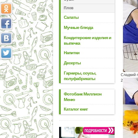
Плов
Салаты
Мучные блюда
Кондитерские изделия и
выпечка
Напитки
Десерты
Гарниры, соусы,
Сладкий п
полуфабрикаты
2
Фотобанк Миллион
Меню
Каталог книг