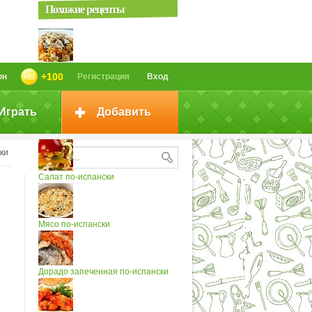
Похожие рецепты
Курица в сливочном соусе
+100
он
Регистрация
Вход
с рисом...
Играть
Добавить
Рис по-испански
ки
Салат по-испански
Мясо по-испански
Дорадо запеченная по-испански