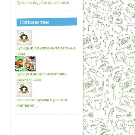
Гуляш из индейки по-испански
Статьи по теме
Курица из Мексики несет зеленые
яйца
Курица и рыба снижают риск
развития рака
Фальшивая курица с успехом
имитирует...