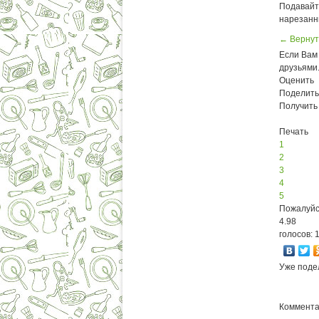
Подавайте
нарезанн
← Вернут
Если Вам 
друзьями
Оценить
Поделить
Получить
Печать
1
2
3
4
5
Пожалуйс
4.98
голосов: 
Уже поде
Комментар