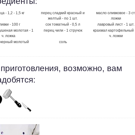
редиенты:
ца - 1,2 - 1,5 кг
перец сладкий красный и
масло оливковое - 3 ст
желтый - по 1 шт.
ложки
ливки - 100 г
сок томатный - 0,5 л
лавровый лист - 1 шт.
ушеная молотая - 1
перец чили - 1 стручок
крахмал картофельный -
ч. ложка
ч. ложки
 черный молотый
соль
 приготовления, возможно, вам
адобятся: