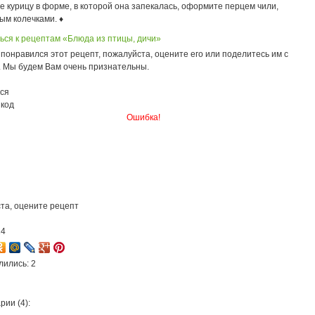
 курицу в форме, в которой она запекалась, оформите перцем чили,
ым колечками. ♦
ься к рецептам «Блюда из птицы, дичи»
понравился этот рецепт, пожалуйста, оцените его или поделитесь им с
. Мы будем Вам очень признательны.
ся
 код
Ошибка!
та, оцените рецепт
14
лились: 2
ии (4):