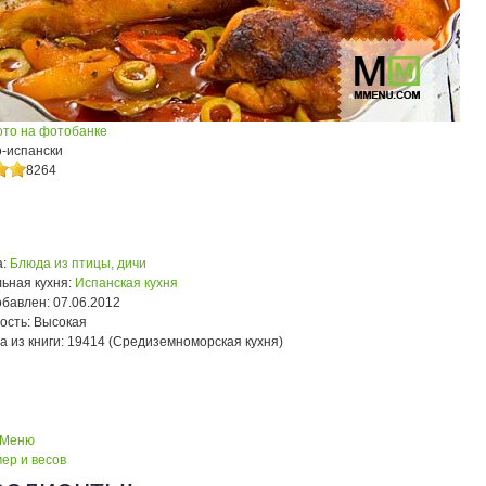
ото на фотобанке
о-испански
8264
:
Блюда из птицы, дичи
ьная кухня:
Испанская кухня
обавлен:
07.06.2012
ость:
Высокая
а из книги:
19414 (Средиземноморская кухня)
 Меню
ер и весов