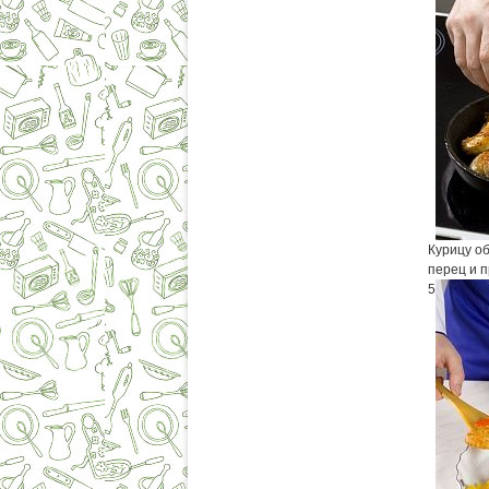
Курицу о
перец и п
5