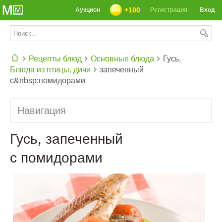
+100
Аукцион
Регистрация
Вход
Рецепты блюд
Основные блюда
Гусь,
Блюда из птицы, дичи
запеченный
СЕГОДНЯ: 39142 РЕЦЕПТА
с&nbsp;помидорами
Навигация
Гусь, запеченный
с помидорами