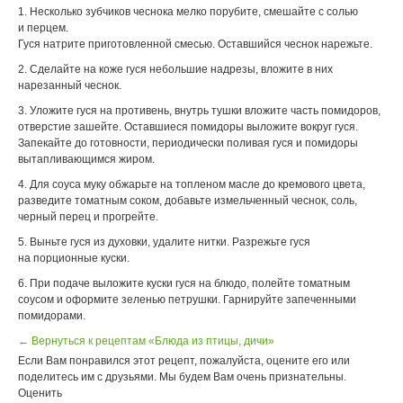
1. Несколько зубчиков чеснока мелко порубите, смешайте с солью
и перцем.
Гуся натрите приготовленной смесью. Оставшийся чеснок нарежьте.
2. Сделайте на коже гуся небольшие надрезы, вложите в них
нарезанный чеснок.
3. Уложите гуся на противень, внутрь тушки вложите часть помидоров,
отверстие зашейте. Оставшиеся помидоры выложите вокруг гуся.
Запекайте до готовности, периодически поливая гуся и помидоры
вытапливающимся жиром.
4. Для соуса муку обжарьте на топленом масле до кремового цвета,
разведите томатным соком, добавьте измельченный чеснок, соль,
черный перец и прогрейте.
5. Выньте гуся из духовки, удалите нитки. Разрежьте гуся
на порционные куски.
6. При подаче выложите куски гуся на блюдо, полейте томатным
соусом и оформите зеленью петрушки. Гарнируйте запеченными
помидорами.
← Вернуться к рецептам «Блюда из птицы, дичи»
Если Вам понравился этот рецепт, пожалуйста, оцените его или
поделитесь им с друзьями. Мы будем Вам очень признательны.
Оценить