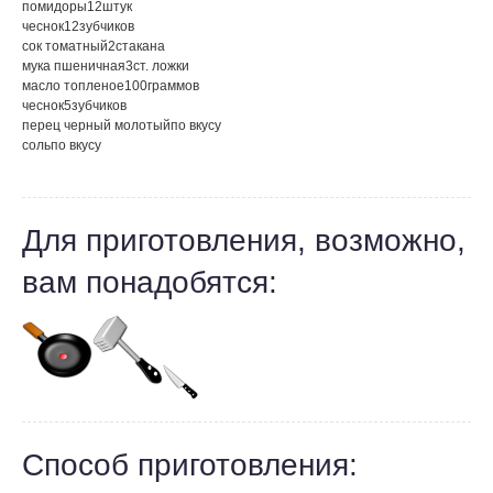
помидоры
12
штук
чеснок
12
зубчиков
сок томатный
2
стакана
мука пшеничная
3
ст. ложки
масло топленое
100
граммов
чеснок
5
зубчиков
перец черный молотый
по вкусу
соль
по вкусу
Для приготовления, возможно,
вам понадобятся:
Способ приготовления: