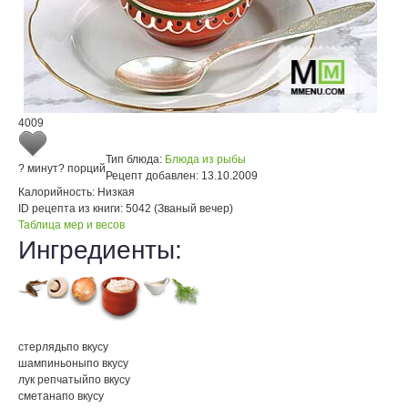
4009
Тип блюда:
Блюда из рыбы
? минут
? порций
Рецепт добавлен:
13.10.2009
Калорийность:
Низкая
ID рецепта из книги:
5042 (Званый вечер)
Таблица мер и весов
Ингредиенты:
стерлядь
по вкусу
шампиньоны
по вкусу
лук репчатый
по вкусу
сметана
по вкусу