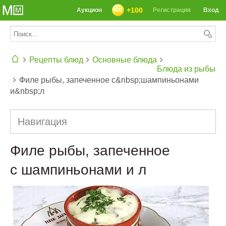
+100
Аукцион
Регистрация
Вход
Рецепты блюд
Основные блюда
Блюда из рыбы
Филе рыбы, запеченное с&nbsp;шампиньонами
СЕГОДНЯ: 39142 РЕЦЕПТА
и&nbsp;л
Навигация
Филе рыбы, запеченное
с шампиньонами и л