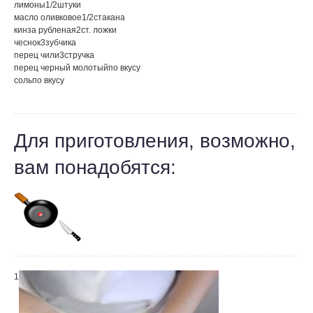
лимоны
1/2
штуки
масло оливковое
1/2
стакана
кинза рубленая
2
ст. ложки
чеснок
3
зубчика
перец чили
3
стручка
перец черный молотый
по вкусу
соль
по вкусу
Для приготовления, возможно,
вам понадобятся:
1