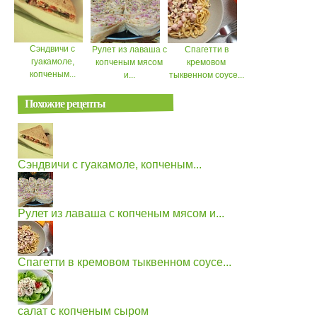
Сэндвичи с
Рулет из лаваша с
Спагетти в
гуакамоле,
копченым мясом
кремовом
копченым...
и...
тыквенном соусе...
Похожие рецепты
Сэндвичи с гуакамоле, копченым...
Рулет из лаваша с копченым мясом и...
Спагетти в кремовом тыквенном соусе...
салат с копченым сыром