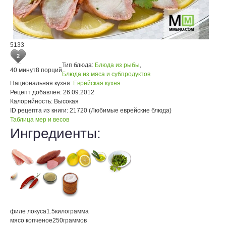
5133
2
Тип блюда:
Блюда из рыбы
,
40 минут
8 порций
Блюда из мяса и субпродуктов
Национальная кухня:
Еврейская кухня
Рецепт добавлен:
26.09.2012
Калорийность:
Высокая
ID рецепта из книги:
21720 (Любимые еврейские блюда)
Таблица мер и весов
Ингредиенты:
филе локуса
1.5
килограмма
мясо копченое
250
граммов