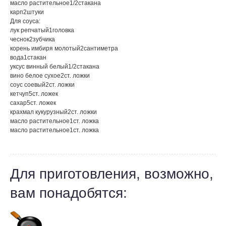
масло растительное
1/2
стакана
карп
2
штуки
Для соуса:
лук репчатый
1
головка
чеснок
2
зубчика
корень имбиря молотый
2
сантиметра
вода
1
стакан
уксус винный белый
1/2
стакана
вино белое сухое
2
ст. ложки
соус соевый
2
ст. ложки
кетчуп
5
ст. ложек
сахар
5
ст. ложек
крахмал кукурузный
2
ст. ложки
масло растительное
1
ст. ложка
масло растительное
1
ст. ложка
Для приготовления, возможно,
вам понадобятся: