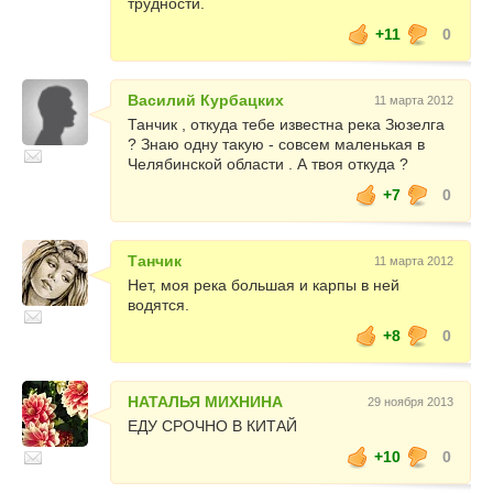
трудности.
+11
0
Василий Курбацких
11 марта 2012
Танчик , откуда тебе известна река Зюзелга
? Знаю одну такую - совсем маленькая в
Челябинской области . А твоя откуда ?
+7
0
Танчик
11 марта 2012
Нет, моя река большая и карпы в ней
водятся.
+8
0
НАТАЛЬЯ МИХНИНА
29 ноября 2013
ЕДУ СРОЧНО В КИТАЙ
+10
0