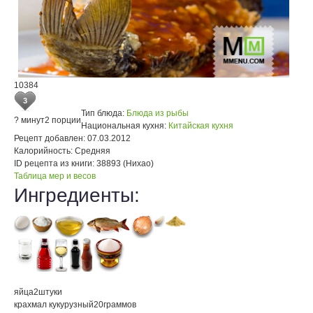
10384
3
Тип блюда:
Блюда из рыбы
? минут
2 порции
Национальная кухня:
Китайская кухня
Рецепт добавлен:
07.03.2012
Калорийность:
Средняя
ID рецепта из книги:
38893 (Нихао)
Таблица мер и весов
Ингредиенты:
яйца
2
штуки
крахмал кукурузный
20
граммов