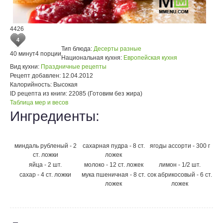
4426
4
Тип блюда:
Десерты разные
40 минут
4 порции
Национальная кухня:
Европейская кухня
Вид кухни:
Праздничные рецепты
Рецепт добавлен:
12.04.2012
Калорийность:
Высокая
ID рецепта из книги:
22085 (Готовим без жира)
Таблица мер и весов
Ингредиенты:
миндаль рубленый - 2
сахарная пудра - 8 ст.
ягоды ассорти - 300 г
ст. ложки
ложек
яйца - 2 шт.
молоко - 12 ст. ложек
лимон - 1/2 шт.
сахар - 4 ст. ложки
мука пшеничная - 8 ст.
сок абрикосовый - 6 ст.
ложек
ложек