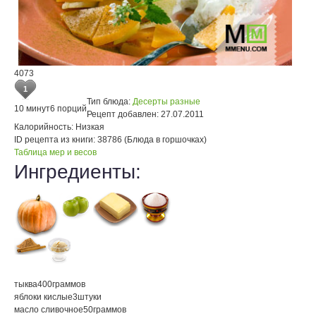
4073
1
Тип блюда:
Десерты разные
10 минут
6 порций
Рецепт добавлен:
27.07.2011
Калорийность:
Низкая
ID рецепта из книги:
38786 (Блюда в горшочках)
Таблица мер и весов
Ингредиенты:
тыква
400
граммов
яблоки кислые
3
штуки
масло сливочное
50
граммов