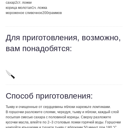
сахар
2
ст. ложки
корица молотая
1
ч. ложка
мороженое сливочное
200
граммов
Для приготовления, возможно,
вам понадобятся:
Способ приготовления:
Тыкву и очищенные от сердцевины яблоки нарежьте ломтиками.
В горшочки разложите слоями, чередуя, тыкву и яблоки, каждый слой
посыпая смесью сахара с половиной корицы. Сверху разложите
кусочки масла, влейте по 2–3 столовые ложки горячей воды. Горшочки
накройте крышками и тушите тыкву с яблоками 50 минут при 180 °С.