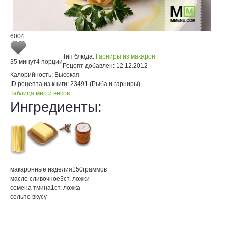
6004
Тип блюда:
Гарниры из макарон
35 минут
4 порции
Рецепт добавлен:
12.12.2012
Калорийность:
Высокая
ID рецепта из книги:
23491 (Рыба и гарниры)
Таблица мер и весов
Ингредиенты:
макаронные изделия
150
граммов
масло сливочное
3
ст. ложки
семена тмина
1
ст. ложка
соль
по вкусу