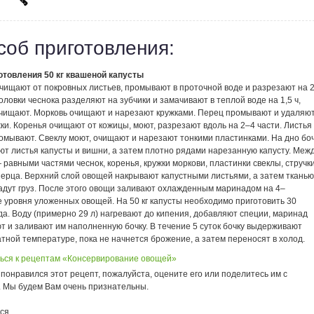
соб приготовления:
отовления 50 кг квашеной капусты
очищают от покровных листьев, промывают в проточной воде и разрезают на 
Головки чеснока разделяют на зубчики и замачивают в теплой воде на 1,5 ч,
очищают. Морковь очищают и нарезают кружками. Перец промывают и удаляю
и. Коренья очищают от кожицы, моют, разрезают вдоль на 2–4 части. Листья
омывают. Свеклу моют, очищают и нарезают тонкими пластинками. На дно бо
ют листья капусты и вишни, а затем плотно рядами нарезанную капусту. Меж
равными частями чеснок, коренья, кружки моркови, пластинки свеклы, стручк
перца. Верхний слой овощей накрывают капустными листьями, а затем тканью
ладут груз. После этого овощи заливают охлажденным маринадом на 4–
 уровня уложенных овощей. На 50 кг капусты необходимо приготовить 30
а. Воду (примерно 29 л) нагревают до кипения, добавляют специи, маринад
т и заливают им наполненную бочку. В течение 5 суток бочку выдерживают
тной температуре, пока не начнется брожение, а затем переносят в холод.
ься к рецептам «Консервирование овощей»
понравился этот рецепт, пожалуйста, оцените его или поделитесь им с
. Мы будем Вам очень признательны.
ся