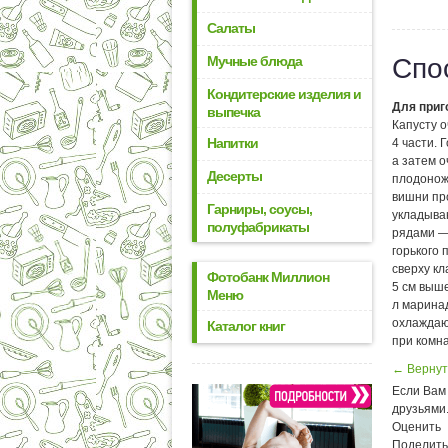
Салаты
Мучные блюда
Спо
Кондитерские изделия и
Для приг
выпечка
Капусту 
Напитки
4 части. 
а затем 
Десерты
плодоножк
вишни пр
Гарниры, соусы,
укладыва
полуфабрикаты
рядами — 
горького 
сверху к
Фотобанк Миллион
5 см выше
Меню
л маринад
охлаждаю
Каталог книг
при комна
← Вернут
Если Вам 
друзьями
Оценить
Поделить