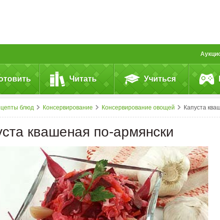
Аукци
отовить
Читать
Учиться
ецепты блюд
Консервирование
Консервирование овощей
Капуста квашеная по-армянс
уста квашеная по-армянски