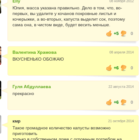
Elly
08 ноября 2012
Юлия, масса указана правильно. Дело в том, что, во-
первых, вы удалите у кочанов покровные листья и
кочерыжки, а во-вторых, капуста выделит сок, поэтому
сама она, в чистом виде, будет весить меньше.
+5
0
Валентина Храмова
08 апреля 2014
ВКУСНЕНЬКО ОБОЖАЮ
+6
0
Гуля Абдуллаева
22 августа 2014
прекрасно
+6
0
кмр
21 октября 2014
Такое громадное количество капусты возможно
приготовить
только в собственном доме с огромным погребом на