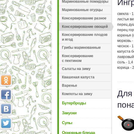
Инг
Маринованные помидоры
Маринованные огурцы
свекла - 1
Консервирование разное
листья ви
перец ду
Консервирование овощей
перец гор
Консервирование плодов
коренья (
и ягод
морковь - 
чеснок - 1
Грибы маринованные
капуста б
Консервирование
лавровый 
с пектином
соль - 1,4 
корица - 
Салаты на зиму
Квашеная капуста
Варенье
Для
Компоты на зиму
пон
Бутерброды
Закуски
Супы
Основные блюда