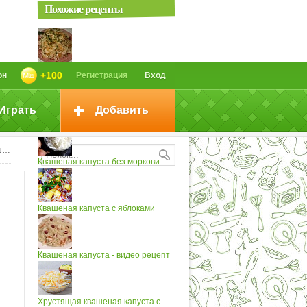
Похожие рецепты
Квашеная капуста
+100
он
Регистрация
Вход
Играть
Добавить
Квашеная пряная капуста
ки
Квашеная капуста без моркови
Квашеная капуста с яблоками
Квашеная капуста - видео рецепт
Хрустящая квашеная капуста с