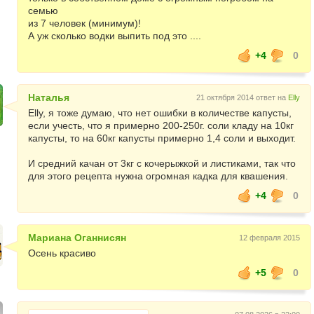
семью
из 7 человек (минимум)!
А уж сколько водки выпить под это ....
+4
0
Наталья
21 октября 2014 ответ на
Elly
Elly, я тоже думаю, что нет ошибки в количестве капусты,
если учесть, что я примерно 200-250г. соли кладу на 10кг
капусты, то на 60кг капусты примерно 1,4 соли и выходит.
И средний качан от 3кг с кочерыжкой и листиками, так что
для этого рецепта нужна огромная кадка для квашения.
+4
0
Мариана Оганнисян
12 февраля 2015
Осень красиво
+5
0