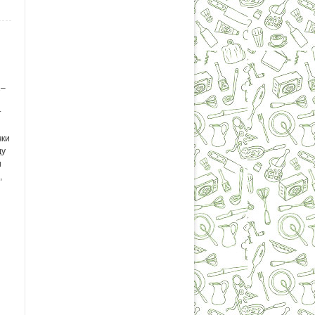
2–
т
чки
ду
и
,