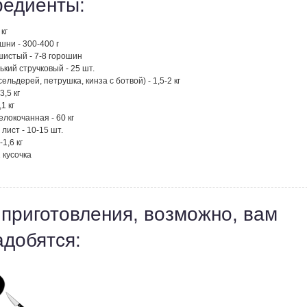
редиенты:
 кг
шни - 300-400 г
шистый - 7-8 горошин
ький стручковый - 25 шт.
сельдерей, петрушка, кинза с ботвой) - 1,5-2 кг
3,5 кг
,1 кг
елокочанная - 60 кг
лист - 10-15 шт.
-1,6 кг
2 кусочка
 приготовления, возможно, вам
адобятся: