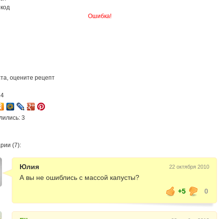
 код
Ошибка!
та, оцените рецепт
14
лились: 3
ии (7):
Юлия
22 октября 2010
А вы не ошиблись с массой капусты?
+5
0