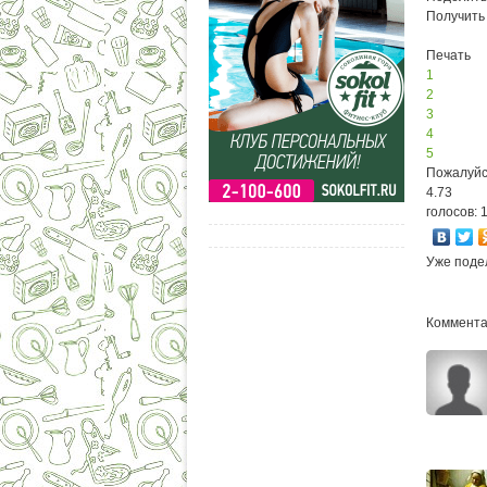
Получить
Печать
1
2
3
4
5
Пожалуйс
4.73
голосов: 
Уже поде
Комментар