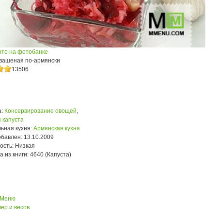
ото на фотобанке
квашеная по-армянски
13506
:
Консервирование овощей
,
 капуста
ьная кухня:
Армянская кухня
обавлен:
13.10.2009
ость:
Низкая
а из книги:
4640 (Капуста)
 Меню
ер и весов