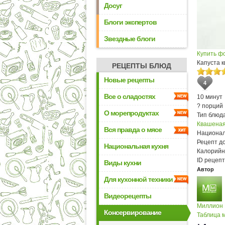
Досуг
Блоги экспертов
Звездные блоги
Купить ф
Капуста 
РЕЦЕПТЫ БЛЮД
Новые рецепты
4
Все о сладостях
10 минут
? порций
О морепродуктах
Тип блюда
Квашеная
Вся правда о мясе
Национал
Рецепт д
Национальная кухня
Калорийн
ID рецепт
Виды кухни
Автор
Для кухонной техники
Видеорецепты
Миллион
Консервирование
Таблица м