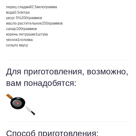
перец сладкий
2.5
килограмма
вода
0.5
литра
уксус 5%
200
граммов
масло растительное
250
граммов
сахар
100
граммов
корень петрушки
1
штука
чеснок
1
головка
соль
по вкусу
Для приготовления, возможно,
вам понадобятся:
Способ приготовления: