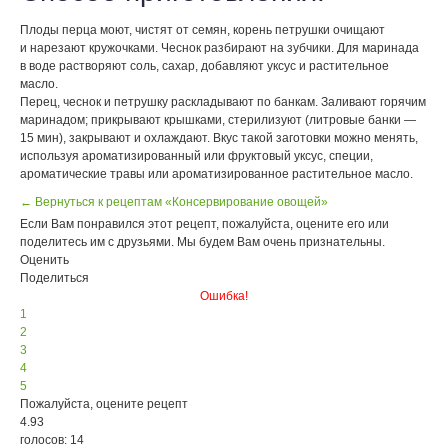
Плоды перца моют, чистят от семян, корень петрушки очищают
и нарезают кружочками. Чеснок разбирают на зубчики. Для маринада
в воде растворяют соль, сахар, добавляют уксус и растительное
масло.
Перец, чеснок и петрушку раскладывают по банкам. Заливают горячим
маринадом; прикрывают крышками, стерилизуют (литровые банки —
15 мин), закрывают и охлаждают. Вкус такой заготовки можно менять,
используя ароматизированный или фруктовый уксус, специи,
ароматические травы или ароматизированное растительное масло.
← Вернуться к рецептам «Консервирование овощей»
Если Вам понравился этот рецепт, пожалуйста, оцените его или
поделитесь им с друзьями. Мы будем Вам очень признательны.
Оценить
Поделиться
Ошибка!
1
2
3
4
5
Пожалуйста, оцените рецепт
4.93
голосов: 14