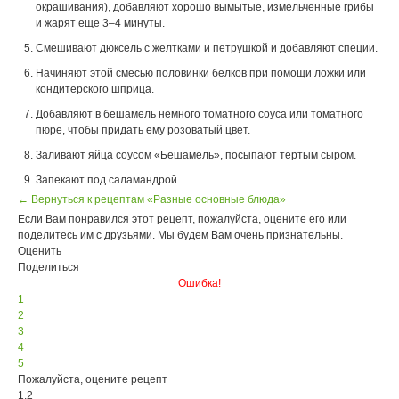
окрашивания), добавляют хорошо вымытые, измельченные грибы
и жарят еще 3–4 минуты.
Смешивают дюксель с желтками и петрушкой и добавляют специи.
Начиняют этой смесью половинки белков при помощи ложки или
кондитерского шприца.
Добавляют в бешамель немного томатного соуса или томатного
пюре, чтобы придать ему розоватый цвет.
Заливают яйца соусом «Бешамель», посыпают тертым сыром.
Запекают под саламандрой.
← Вернуться к рецептам «Разные основные блюда»
Если Вам понравился этот рецепт, пожалуйста, оцените его или
поделитесь им с друзьями. Мы будем Вам очень признательны.
Оценить
Поделиться
Ошибка!
1
2
3
4
5
Пожалуйста, оцените рецепт
1.2