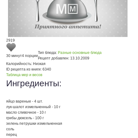
2919
Тип блюда:
Разные основные блюда
30 минут
4 порции
Рецепт добавлен:
13.10.2009
Калорийность:
Низкая
ID рецепта из книги:
6340
Таблица мер и весов
Ингредиенты:
яйцо вареные - 4 шт.
лук-шалот измельченный - 10 г
масло сливочное - 10 г
грибы дюксель - 100 г
зелень петрушки измельченная
соль
перец