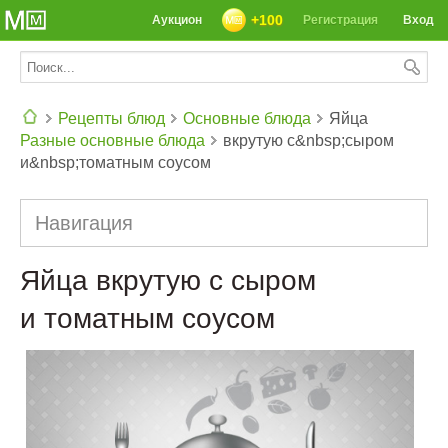
+100
Аукцион
Регистрация
Вход
Рецепты блюд
Основные блюда
Яйца
Разные основные блюда
вкрутую с&nbsp;сыром
СЕГОДНЯ: 39142 РЕЦЕПТА
и&nbsp;томатным соусом
Навигация
Яйца вкрутую с сыром
и томатным соусом