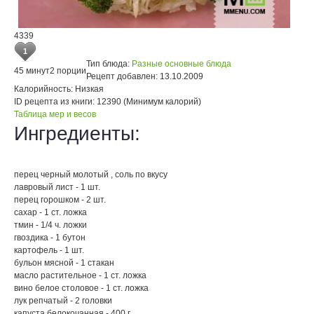
4339
1
Тип блюда:
Разные основные блюда
45 минут
2 порции
Рецепт добавлен:
13.10.2009
Калорийность:
Низкая
ID рецепта из книги:
12390 (Минимум калорий)
Таблица мер и весов
Ингредиенты:
перец черный молотый , соль по вкусу
лавровый лист - 1 шт.
перец горошком - 2 шт.
сахар - 1 ст. ложка
тмин - 1/4 ч. ложки
гвоздика - 1 бутон
картофель - 1 шт.
бульон мясной - 1 стакан
масло растительное - 1 ст. ложка
вино белое столовое - 1 ст. ложка
лук репчатый - 2 головки
капуста белокочанная - 400 г