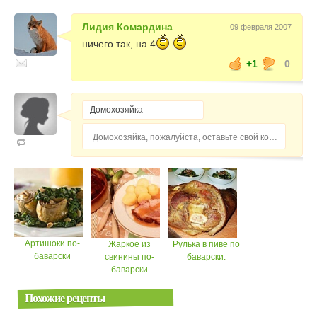
Лидия Комардина
09 февраля 2007
ничего так, на 4
+1
0
Домохозяйка, пожалуйста, оставьте свой комментарий...
Артишоки по-
Жаркое из
Рулька в пиве по
баварски
свинины по-
баварски.
баварски
Похожие рецепты