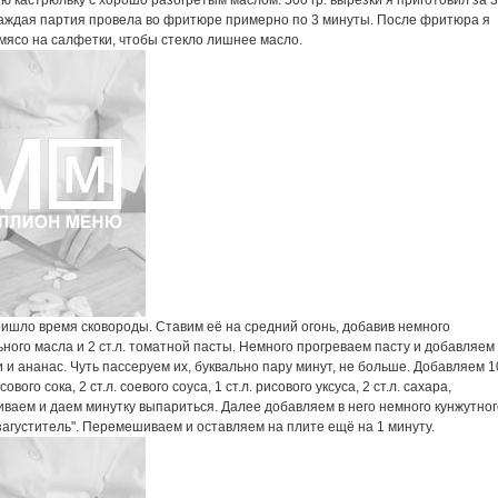
 кастрюльку с хорошо разогретым маслом. 500 гр. вырезки я приготовил за 3
Каждая партия провела во фритюре примерно по 3 минуты. После фритюра я
мясо на салфетки, чтобы стекло лишнее масло.
ришло время сковороды. Ставим её на средний огонь, добавив немного
ного масла и 2 ст.л. томатной пасты. Немного прогреваем пасту и добавляем
 и ананас. Чуть пассеруем их, буквально пару минут, не больше. Добавляем 1
ового сока, 2 ст.л. соевого соуса, 1 ст.л. рисового уксуса, 2 ст.л. сахара,
ваем и даем минутку выпариться. Далее добавляем в него немного кунжутног
загуститель". Перемешиваем и оставляем на плите ещё на 1 минуту.