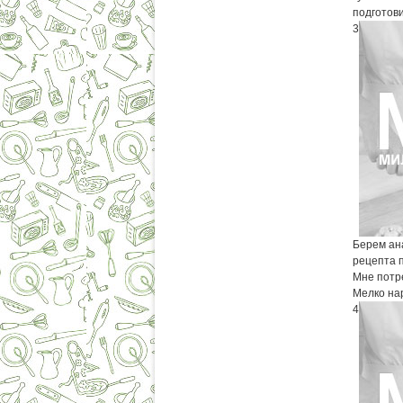
подготов
3
Берем ан
рецепта п
Мне потре
Мелко нар
4