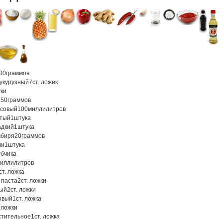
00
граммов
кукурузный
7
ст. ложек
ки
150
граммов
асовый
100
миллилитров
атый
1
штука
адкий
1
штука
мбиря
20
граммов
ли
1
штука
убчика
иллилитров
ст. ложка
 паста
2
ст. ложки
вый
2
ст. ложки
совый
1
ст. ложка
. ложки
стительное
1
ст. ложка