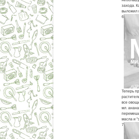
небольшую
захода. 
выложил 
6
Теперь п
раститель
все овощи
мл. ананас
перемеши
масла и "
7