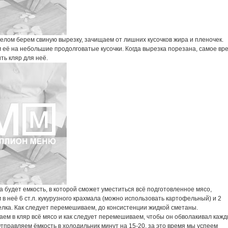
елом берем свиную вырезку, зачищаем от лишних кусочков жира и пленочек.
 её на небольшие продолговатые кусочки. Когда вырезка порезана, самое вр
ть кляр для неё.
 будет емкость, в которой сможет уместиться всё подготовленное мясо,
в неё 6 ст.л. кукурузного крахмала (можно использовать картофельный) и 2
елка. Как следует перемешиваем, до консистенции жидкой сметаны.
ем в кляр всё мясо и как следует перемешиваем, чтобы он обволакивал каж
Отправляем ёмкость в холодильник минут на 15-20, за это время мы успеем