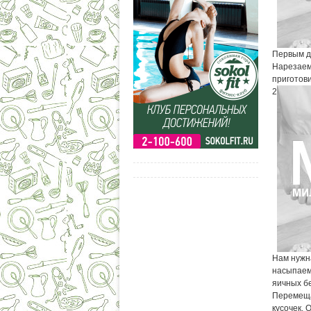
Первым д
Нарезаем
приготови
2
Нам нужна
насыпаем 
яичных б
Перемеща
кусочек. 