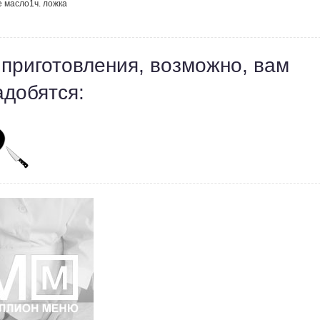
е масло
1
ч. ложка
 приготовления, возможно, вам
адобятся: