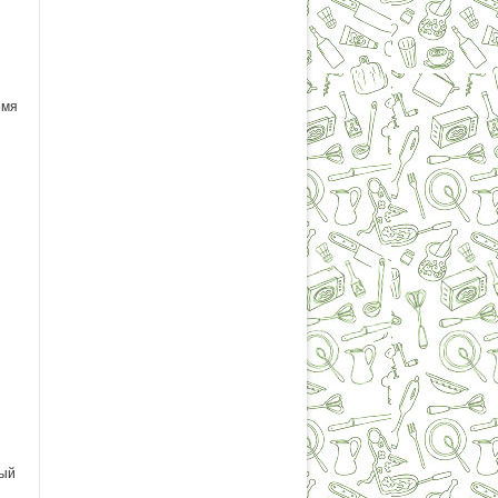
емя
дый