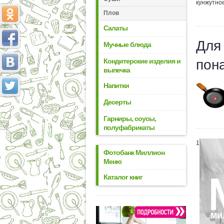
кунжутно
Плов
Салаты
Для
Мучные блюда
Кондитерские изделия и
пон
выпечка
Напитки
Десерты
Гарниры, соусы,
полуфабрикаты
1
Фотобанк Миллион
Меню
Каталог книг