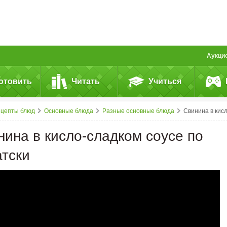
Аукци
отовить
Читать
Учиться
ецепты блюд
Основные блюда
Разные основные блюда
Свинина в кисло-сладком соусе по азиатск
нина в кисло-сладком соусе по
атски