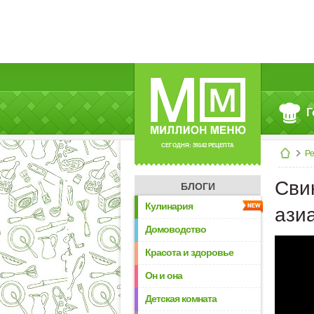
Г
СЕГОДНЯ: 39142 РЕЦЕПТА
Р
Сви
БЛОГИ
Кулинария
ази
Домоводство
Красота и здоровье
Он и она
Детская комната