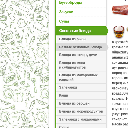
Бутерброды
Закуски
Супы
Основные блюда
Блюда из рыбы
вырезка
5
Разные основные блюда
крахмал 
яйца
2
шту
Блюда из птицы, дичи
ананасы
сок анан
Блюда из мяса
и субпродуктов
лук репч
перец сл
Блюда из макаронных
корень и
изделий
перец чи
Запеканки
чеснок
4
з
вода
100
м
Каши
крахмал
1
Блюда из овощей
томатная
соус сое
Блюда из морепродуктов
уксус ри
сахар
2
ст
Запеканки с макаронами
масло ра
Суши