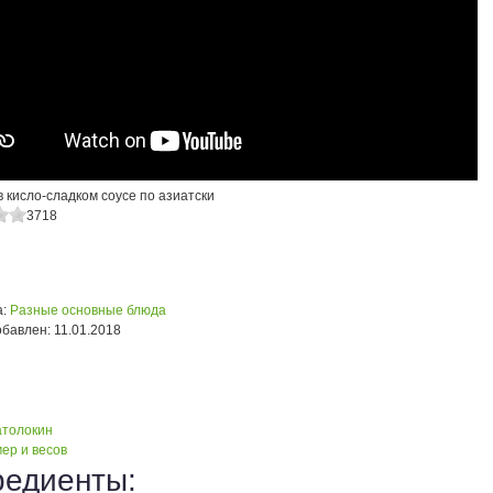
 кисло-сладком соусе по азиатски
3718
:
Разные основные блюда
обавлен:
11.01.2018
атолокин
ер и весов
редиенты: