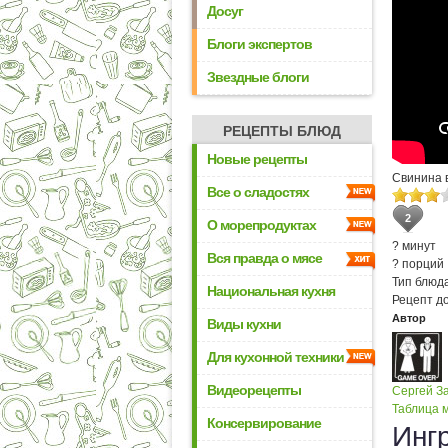
Досуг
Блоги экспертов
Звездные блоги
РЕЦЕПТЫ БЛЮД
Новые рецепты
Свинина в
Все о сладостях
2
О морепродуктах
? минут
Вся правда о мясе
? порций
Тип блюда
Национальная кухня
Рецепт д
Автор
Виды кухни
Для кухонной техники
Видеорецепты
Сергей З
Таблица м
Консервирование
Инг