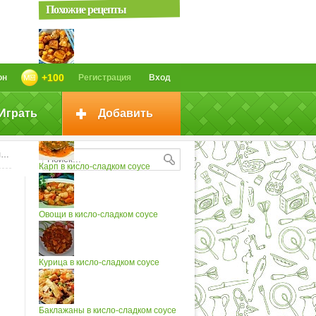
Похожие рецепты
Свинина в кисло-сладком соусе
+100
он
Регистрация
Вход
Играть
Добавить
Свинина в кисло-сладком соусе...
и
Карп в кисло-сладком соусе
Овощи в кисло-сладком соусе
Курица в кисло-сладком соусе
Баклажаны в кисло-сладком соусе