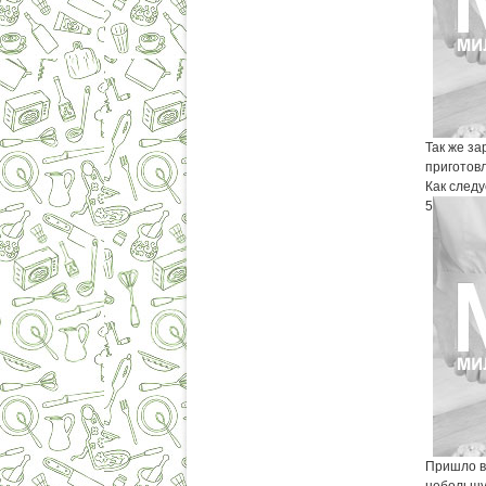
Так же за
приготовл
Как след
5
Пришло в