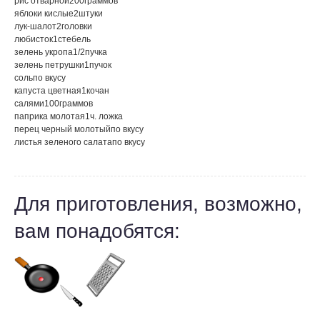
рис отварной
200
граммов
яблоки кислые
2
штуки
лук-шалот
2
головки
любисток
1
стебель
зелень укропа
1/2
пучка
зелень петрушки
1
пучок
соль
по вкусу
капуста цветная
1
кочан
салями
100
граммов
паприка молотая
1
ч. ложка
перец черный молотый
по вкусу
листья зеленого салата
по вкусу
Для приготовления, возможно,
вам понадобятся: