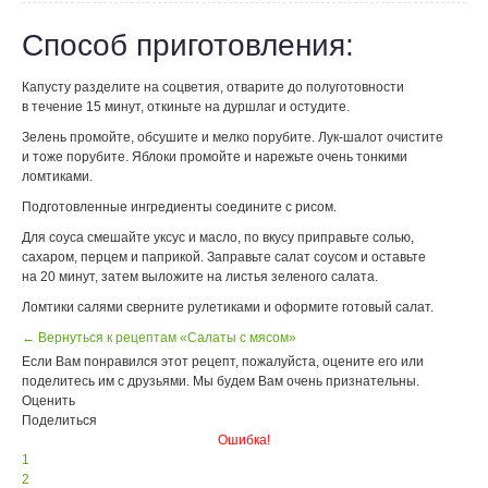
Способ приготовления:
Капусту разделите на соцветия, отварите до полуготовности
в течение 15 минут, откиньте на дуршлаг и остудите.
Зелень промойте, обсушите и мелко порубите. Лук-шалот очистите
и тоже порубите. Яблоки промойте и нарежьте очень тонкими
ломтиками.
Подготовленные ингредиенты соедините с рисом.
Для соуса смешайте уксус и масло, по вкусу приправьте солью,
сахаром, перцем и паприкой. Заправьте салат соусом и оставьте
на 20 минут, затем выложите на листья зеленого салата.
Ломтики салями сверните рулетиками и оформите готовый салат.
← Вернуться к рецептам «Салаты с мясом»
Если Вам понравился этот рецепт, пожалуйста, оцените его или
поделитесь им с друзьями. Мы будем Вам очень признательны.
Оценить
Поделиться
Ошибка!
1
2