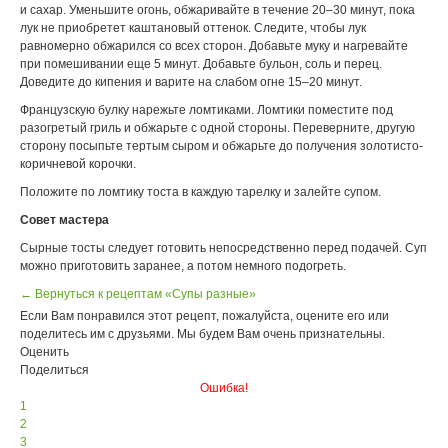
и сахар. Уменьшите огонь, обжаривайте в течение 20–30 минут, пока
лук не приобретет каштановый оттенок. Следите, чтобы лук
равномерно обжарился со всех сторон. Добавьте муку и нагревайте
при помешивании еще 5 минут. Добавьте бульон, соль и перец.
Доведите до кипения и варите на слабом огне 15–20 минут.
Французскую булку нарежьте ломтиками. Ломтики поместите под
разогретый гриль и обжарьте с одной стороны. Переверните, другую
сторону посыпьте тертым сыром и обжарьте до получения золотисто-
коричневой корочки.
Положите по ломтику тоста в каждую тарелку и залейте супом.
Совет мастера
Сырные тосты следует готовить непосредственно перед подачей. Суп
можно приготовить заранее, а потом немного подогреть.
← Вернуться к рецептам «Супы разные»
Если Вам понравился этот рецепт, пожалуйста, оцените его или
поделитесь им с друзьями. Мы будем Вам очень признательны.
Оценить
Поделиться
Ошибка!
1
2
3