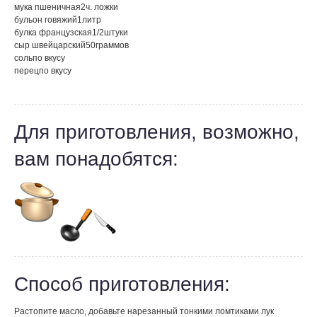
мука пшеничная
2
ч. ложки
бульон говяжий
1
литр
булка французская
1/2
штуки
сыр швейцарский
50
граммов
соль
по вкусу
перец
по вкусу
Для приготовления, возможно,
вам понадобятся:
Способ приготовления:
Растопите масло, добавьте нарезанный тонкими ломтиками лук