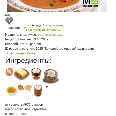
6029
1
Тип блюда:
Супы разные
,
1 час
4 порции
Суп луковый, чесночный
Национальная кухня:
Французская кухня
Рецепт добавлен:
13.10.2009
Калорийность:
Средняя
ID рецепта из книги:
1025 (Волшебство мировой кулинарии)
Таблица мер и весов
Ингредиенты:
лук репчатый
675
граммов
масло сливочное
50
граммов
сахар
2
ч. ложки