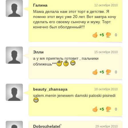
Галина
12 октября 2010
Мама делала нам этот торт в детстве. Я
помню этот вкус уже 20 лет. Вот завтра хочу
сделать его своему сыночку и мужу. Торт
конечно был оболденный!!!
+5
0
Элли
15 октября 2010
а у мя приятель готовит , пальчики
оближешь***
+5
0
beauty_zhansaya
18 октября 2010
salem.menin jenewem damski paloski pisiredi
+5
0
Dobrozhelatel`
29 ноября 2010