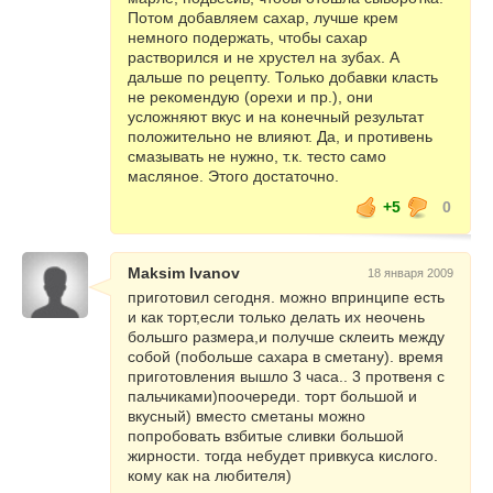
Потом добавляем сахар, лучше крем
немного подержать, чтобы сахар
растворился и не хрустел на зубах. А
дальше по рецепту. Только добавки класть
не рекомендую (орехи и пр.), они
усложняют вкус и на конечный результат
положительно не влияют. Да, и противень
смазывать не нужно, т.к. тесто само
масляное. Этого достаточно.
+5
0
Maksim Ivanov
18 января 2009
приготовил сегодня. можно впринципе есть
и как торт,если только делать их неочень
большго размера,и получше склеить между
собой (побольше сахара в сметану). время
приготовления вышло 3 часа.. 3 протвеня с
пальчиками)поочереди. торт большой и
вкусный) вместо сметаны можно
попробовать взбитые сливки большой
жирности. тогда небудет привкуса кислого.
кому как на любителя)