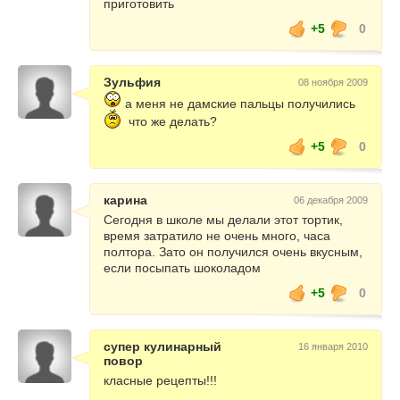
приготовить
+5
0
Зульфия
08 ноября 2009
а меня не дамские пальцы получились
что же делать?
+5
0
карина
06 декабря 2009
Сегодня в школе мы делали этот тортик,
время затратило не очень много, часа
полтора. Зато он получился очень вкусным,
если посыпать шоколадом
+5
0
супер кулинарный
16 января 2010
повор
класные рецепты!!!