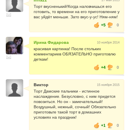
Inna22
27 мая 2013
Торт вкусненький!Когда наловчишься его
готовить, то времени на его приготовление у
вас уйдёт меньше. Зато вкус-у-ус! Ням-ням!
+5
0
Ирина Фидарова
10 ноября 2014
красивая картинка! После стольких
комментариев ОБЯЗАТЕЛЬНО приготовлю
деткам!
+4
0
Виктор
15 ноября 2015
Торт Дамские пальчики - истинное
наслаждение. Безусловно, с ним придется
повозиться. Но он - замечательный!
Воздушный, нежный, сочный! Обязательно
приготовьте такой торт в домашних
условиях на праздник!
+1
0