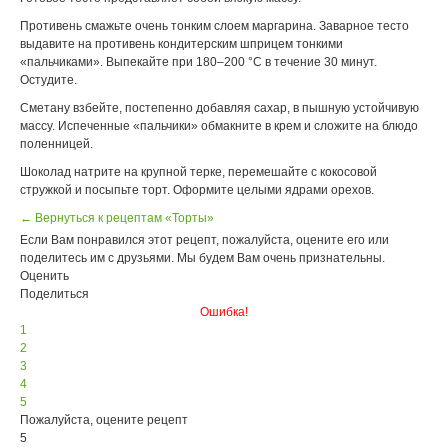
Противень смажьте очень тонким слоем маргарина. Заварное тесто
выдавите на противень кондитерским шприцем тонкими
«пальчиками». Выпекайте при 180–200 °С в течение 30 минут.
Остудите.
Сметану взбейте, постепенно добавляя сахар, в пышную устойчивую
массу. Испеченные «пальчики» обмакните в крем и сложите на блюдо
поленницей.
Шоколад натрите на крупной терке, перемешайте с кокосовой
стружкой и посыпьте торт. Оформите целыми ядрами орехов.
← Вернуться к рецептам «Торты»
Если Вам понравился этот рецепт, пожалуйста, оцените его или
поделитесь им с друзьями. Мы будем Вам очень признательны.
Оценить
Поделиться
Ошибка!
1
2
3
4
5
Пожалуйста, оцените рецепт
5