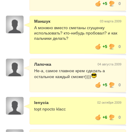
+5
0
Маншук
03 марта 2009
А монжно вместо сметаны сгущенку
использовать? кто-нибудь пробовал? и как
пальчики делать?
+5
0
Лапочка
04 августа 2009
Не-а, самое главное крем сделать а
остальное каждый сможет))))
+5
0
lenycia
02 октября 2009
topt npocto klacc
+6
0