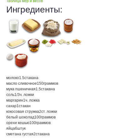
Таблица мер и весов
Ингредиенты:
молоко
1.5
стакана
масло сливочное
150
граммов
мука пшеничная
1.5
стакана
соль
1/3
ч. ложки
маргарин
1
ч. ложка
сахар
1
стакан
кокосовая стружка
2
ст. ложки
белый шоколад
100
граммов
орехи кешью
100
граммов
яйца
6
штук
сметана густая
2
стакана