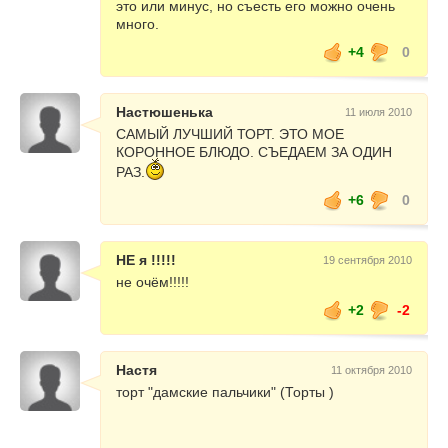
это или минус, но съесть его можно очень
много.
+4
0
Настюшенька
11 июля 2010
САМЫЙ ЛУЧШИЙ ТОРТ. ЭТО МОЕ
КОРОННОЕ БЛЮДО. СЪЕДАЕМ ЗА ОДИН
РАЗ.
+6
0
НЕ я !!!!!
19 сентября 2010
не очём!!!!!
+2
-2
Настя
11 октября 2010
торт "дамские пальчики" (Торты )