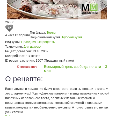
26886
12
Тип блюда:
Торты
4 часа
12 порций
Национальная кухня:
Русская кухня
Вид кухни:
Праздничные рецепты
Технология:
Для духовки
Рецепт добавлен:
13.10.2009
Калорийность:
Высокая
ID рецепта из книги:
1507 (Праздничный стол)
Всемирный день свободы печати – 3
К торжеству:
мая
О рецепте:
Ваши друзья и домашние будут в восторге, если вы подадите к столу
это сладкое чудо! Торт «Дамские пальчики» в виде выложенных горкой
пирожных из заварного теста, политых сметанных кремом и
посыпанных тертым шоколадом, кокосовой стружкой и орешками
кешью, получается необыкновенно вкусным. А приготовить его не так
уж и сложно.