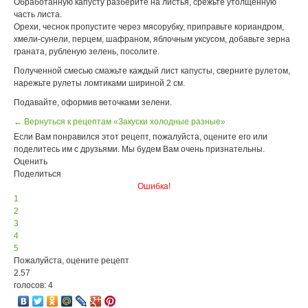
Обработанную капусту разберите на листья, срежьте утолщенную
часть листа.
Орехи, чеснок пропустите через мясорубку, приправьте кориандром,
хмели-сунели, перцем, шафраном, яблочным уксусом, добавьте зерна
граната, рубленую зелень, посолите.
Полученной смесью смажьте каждый лист капусты, сверните рулетом,
нарежьте рулеты ломтиками шириной 2 см.
Подавайте, оформив веточками зелени.
← Вернуться к рецептам «Закуски холодные разные»
Если Вам понравился этот рецепт, пожалуйста, оцените его или
поделитесь им с друзьями. Мы будем Вам очень признательны.
Оценить
Поделиться
Ошибка!
1
2
3
4
5
Пожалуйста, оцените рецепт
2.57
голосов: 4