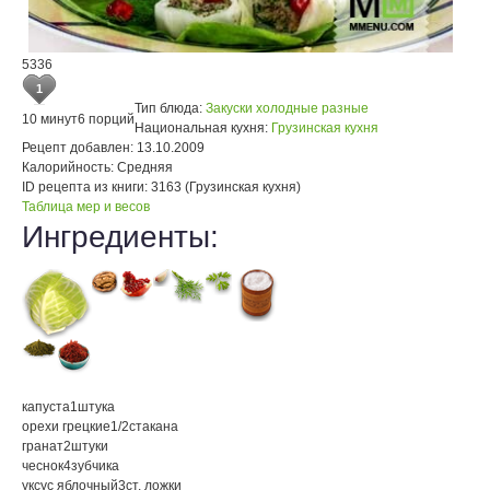
5336
1
Тип блюда:
Закуски холодные разные
10 минут
6 порций
Национальная кухня:
Грузинская кухня
Рецепт добавлен:
13.10.2009
Калорийность:
Средняя
ID рецепта из книги:
3163 (Грузинская кухня)
Таблица мер и весов
Ингредиенты:
капуста
1
штука
орехи грецкие
1/2
стакана
гранат
2
штуки
чеснок
4
зубчика
уксус яблочный
3
ст. ложки