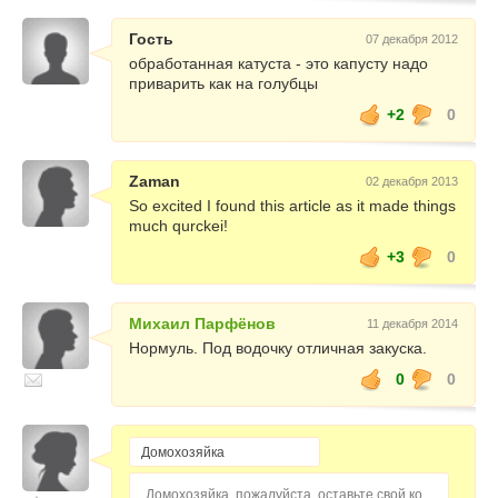
Гость
07 декабря 2012
обработанная катуста - это капусту надо
приварить как на голубцы
+2
0
Zaman
02 декабря 2013
So excited I found this article as it made things
much qurckei!
+3
0
Михаил Парфёнов
11 декабря 2014
Нормуль. Под водочку отличная закуска.
0
0
Домохозяйка, пожалуйста, оставьте свой комментарий...