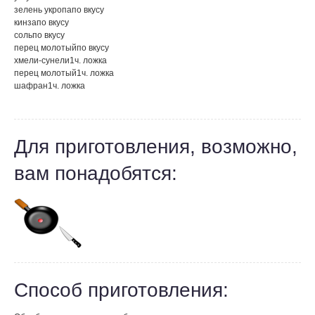
зелень укропа
по вкусу
кинза
по вкусу
соль
по вкусу
перец молотый
по вкусу
хмели-сунели
1
ч. ложка
перец молотый
1
ч. ложка
шафран
1
ч. ложка
Для приготовления, возможно,
вам понадобятся:
Способ приготовления: