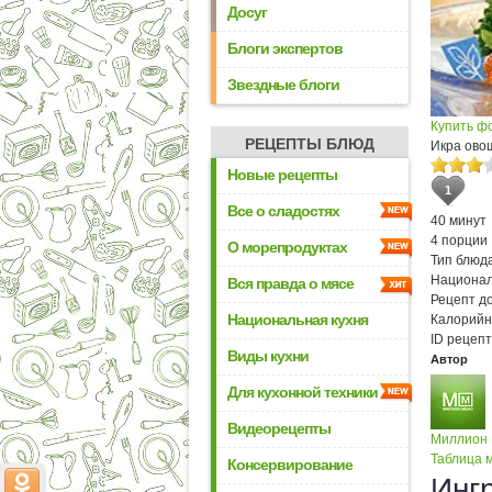
Досуг
Блоги экспертов
Звездные блоги
Купить ф
РЕЦЕПТЫ БЛЮД
Икра ово
Новые рецепты
1
Все о сладостях
40 минут
4 порции
О морепродуктах
Тип блюда
Национал
Вся правда о мясе
Рецепт д
Национальная кухня
Калорийн
ID рецепт
Виды кухни
Автор
Для кухонной техники
Видеорецепты
Миллион
Таблица м
Консервирование
Инг