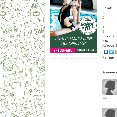
Печать
1
2
3
4
5
Пожалуйс
2.82
голосов: 
Уже поде
Комментар