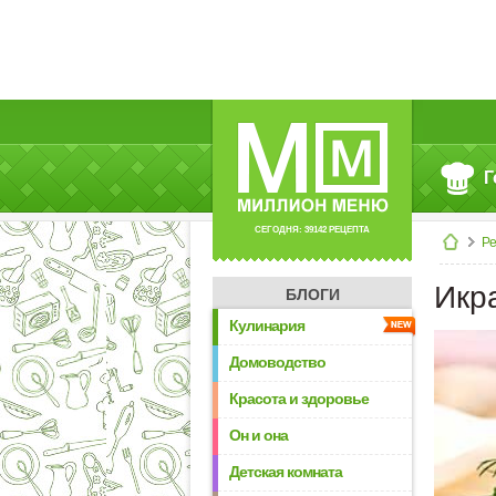
Г
СЕГОДНЯ: 39142 РЕЦЕПТА
Р
Икр
БЛОГИ
Кулинария
Домоводство
Красота и здоровье
Он и она
Детская комната