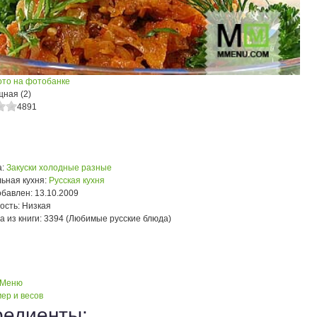
ото на фотобанке
щная (2)
4891
:
Закуски холодные разные
ьная кухня:
Русская кухня
обавлен:
13.10.2009
ость:
Низкая
а из книги:
3394 (Любимые русские блюда)
 Меню
ер и весов
редиенты: