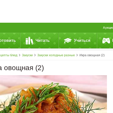
Аукци
отовить
Читать
Учиться
ецепты блюд
Закуски
Закуски холодные разные
Икра овощная (2)
а овощная (2)