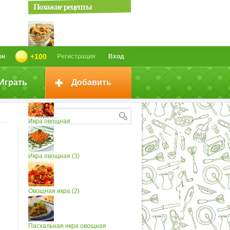
Похожие рецепты
Икра овощная (4)
+100
он
Регистрация
Вход
Играть
Добавить
Икра овощная
Икра овощная
Икра овощная (3)
Овощная икра (2)
Пасхальная икра овощная