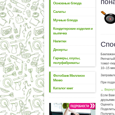
пон
Основные блюда
Салаты
Мучные блюда
Кондитерские изделия и
выпечка
Напитки
Спо
Десерты
Баклажаны
Гарниры, соусы,
Репчатый 
полуфабрикаты
томат-пю
10–15 ми
Заправьте
Фотобанк Миллион
Меню
При пода
Каталог книг
← Вернут
Если Вам 
друзьями
Оценить
Поделить
Получить