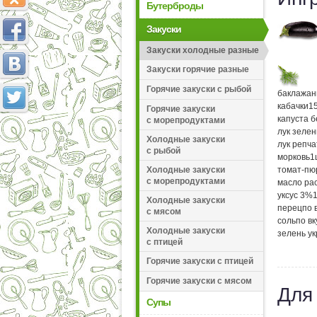
Бутерброды
Закуски
Закуски холодные разные
Закуски горячие разные
Горячие закуски с рыбой
баклажа
кабачки
1
Горячие закуски
капуста 
с морепродуктами
лук зеле
Холодные закуски
лук репч
с рыбой
морковь
1
томат-пю
Холодные закуски
с морепродуктами
масло ра
уксус 3%
Холодные закуски
перец
по 
с мясом
соль
по вк
Холодные закуски
зелень у
с птицей
Горячие закуски с птицей
Горячие закуски с мясом
Для
Супы