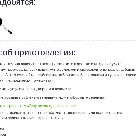
адобятся:
соб приготовления:
 и кабачки очистите от кожицы, запеките в духовке и мелко порубите.
лук, морковь, капусту нашинкуйте соломкой и спассеруйте на масле, добавив
ре. Затем смешайте с рублеными кабачками и баклажанами и тушите в течен
нут, периодически помешивая.
 икру уксусом, солью, перцем и охладите.
че посыпьте рубленым зеленым луком и оформите зеленью.
ься к рецептам «Закуски холодные разные»
понравился этот рецепт, пожалуйста, оцените его или поделитесь им с
. Мы будем Вам очень признательны.
ся
 код