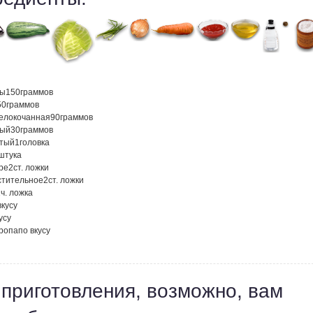
ны
150
граммов
50
граммов
белокочанная
90
граммов
ный
30
граммов
атый
1
головка
штука
ре
2
ст. ложки
стительное
2
ст. ложки
1
ч. ложка
вкусу
усу
кропа
по вкусу
 приготовления, возможно, вам