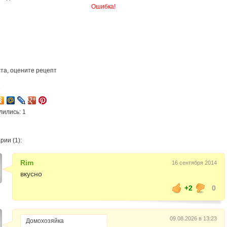
Ошибка!
та, оцените рецепт
5
лились: 1
ии (1):
Rim
16 сентября 2014
вкусно
+2
0
09.08.2026 в 13:23