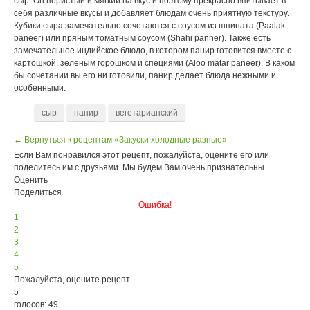
сыр. Он пористый и мягкий на вкус и поэтому прекрасно впитывает в
себя различные вкусы и добавляет блюдам очень приятную текстуру.
Кубики сыра замечательно сочетаются с соусом из шпината (Paalak
paneer) или пряным томатным соусом (Shahi panner). Также есть
замечательное индийское блюдо, в котором панир готовится вместе с
картошкой, зеленым горошком и специями (Aloo matar paneer). В каком
бы сочетании вы его ни готовили, панир делает блюда нежными и
особенными.
cыр
панир
вегетарианский
← Вернуться к рецептам «Закуски холодные разные»
Если Вам понравился этот рецепт, пожалуйста, оцените его или
поделитесь им с друзьями. Мы будем Вам очень признательны.
Оценить
Поделиться
Ошибка!
1
2
3
4
5
Пожалуйста, оцените рецепт
5
голосов: 49