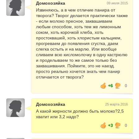
Домохозяйка
09 июля 2015
Извиняюсь, а в чем отличие панира от
творога? Творог делается практически также
- если молоко пресное, заквашиваем
любым способом, хоть тем же лимонным
соком, хоть корочкой хлеба, хоть
простоквашей, хоть хлористым кальцием,
прогреваем до появления сгустка, даем
слегка остыть и на марлю. Или вообще
сливаем всю кисломолочку в одну кастрюлю
и проделываем то же самое только без
заквашивания. Поймите, это не наезд.
просто реально хочется знать чем панир
отличается от творога?
+6
0
Домохозяйка
25 марта 2016
А какой жирности должно быть молоко?2,5
хватит или 3,2 надо?
+3
0