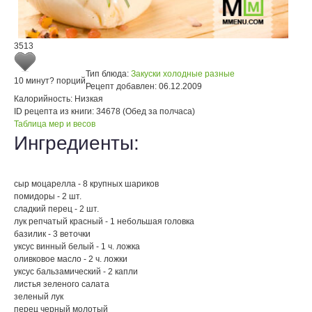
3513
Тип блюда:
Закуски холодные разные
10 минут
? порций
Рецепт добавлен:
06.12.2009
Калорийность:
Низкая
ID рецепта из книги:
34678 (Обед за полчаса)
Таблица мер и весов
Ингредиенты:
сыр моцарелла - 8 крупных шариков
помидоры - 2 шт.
сладкий перец - 2 шт.
лук репчатый красный - 1 небольшая головка
базилик - 3 веточки
уксус винный белый - 1 ч. ложка
оливковое масло - 2 ч. ложки
уксус бальзамический - 2 капли
листья зеленого салата
зеленый лук
перец черный молотый