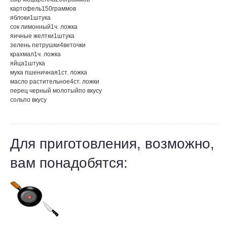
картофель
150
граммов
яблоки
1
штука
сок лимонный
1
ч. ложка
яичные желтки
1
штука
зелень петрушки
4
веточки
крахмал
1
ч. ложка
яйца
1
штука
мука пшеничная
1
ст. ложка
масло растительное
4
ст. ложки
перец черный молотый
по вкусу
соль
по вкусу
Для приготовления, возможно,
вам понадобятся: