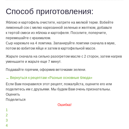
Способ приготовления:
Яблоко и картофель очистите, натрите на мелкой терке. Взбейте
лимонный сок с мелко нарезанной зеленью и желтком, добавьте
к тертой смеси из яблока и картофеля. Посолите, поперчите,
перемешайте с крахмалом.
Сыр нарежьте на 4 ломтика. Запанируйте ломтики сначала в муке,
потом во взбитом яйце и затем в картофельной массе.
Жарьте сначала на сильно разогретом масле с 2 сторон, затем нагрев
уменьшите и жарьте еще 7 минут.
Подавайте горячим, оформив веточками зелени.
← Вернуться к рецептам «Разные основные блюда»
Если Вам понравился этот рецепт, пожалуйста, оцените его или
поделитесь им с друзьями. Мы будем Вам очень признательны.
Оценить
Поделиться
Ошибка!
1
2
3
4