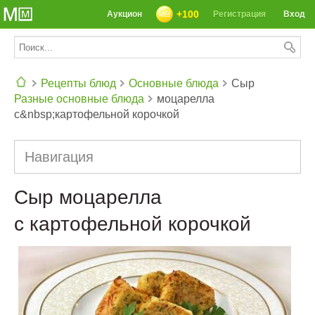
+100
Аукцион
Регистрация
Вход
Рецепты блюд
Основные блюда
Сыр
Разные основные блюда
моцарелла
СЕГОДНЯ: 39142 РЕЦЕПТА
с&nbsp;картофельной корочкой
Навигация
Сыр моцарелла
с картофельной корочкой