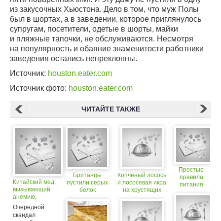
из закусочных Хьюстона. Дело в том, что муж Полы
был в шортах, а в заведении, которое приглянулось
супругам, посетители, одетые в шорты, майки
и пляжные тапочки, не обслуживаются. Несмотря
на популярность и обаяние знаменитости работники
заведения остались непреклонны.
Источник:
houston.eater.com
Источник фото:
houston.eater.com
ЧИТАЙТЕ ТАКЖЕ
Простые
Британцы
Копченый лосось
правила
Китайский мед,
пустили серых
и лососевая икра
питания
вызывающий
белок
на хрустящих
от Майкла
анемию,
на кебабы
картофельных
Поллана —
не пустили
лепешках
то, что
Очередной
в США
с соусом хрен
звучит
скандал
и маринованным