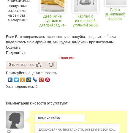
на всех
с китайскими
луком
языках
продуктами
одинаково,
Салат
разразился,
это не еда!
из копченой
на сей раз,
Девочку не
Карпаччо
форели
в Америке....
пустили в
из копченой
с огурцом
детский сад из-
угольной рыбы
и редисом
за бутерброда
с салатом
с соусом
с сыром
из цитрусовых
кориандр
Если Вам понравилась эта новость, пожалуйста, оцените её или
с оливковым
поделитесь ею с друзьями. Мы будем Вам очень признательны.
маслом
Оценить
Поделиться
Ошибка!
Это интересно
Пожалуйста, оцените новость
Уже поделились: 0
Комментарии к новости отсутствуют
Домохозяйка, пожалуйста, оставьте свой комментарий...