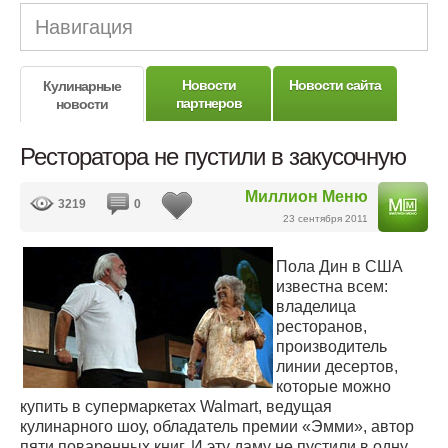
Навигация
Новости
Новости сайта
Кулинарные
партнеров
новости
Ресторатора не пустили в закусочную
Миллион Меню
3219
0
23 сентября 2011
Пола Дин в США
известна всем:
владелица
ресторанов,
производитель
линии десертов,
которые можно
купить в супермаркетах Walmart, ведущая
кулинарного шоу, обладатель премии «Эмми», автор
пяти поваренных книг. И эту даму не пустили в одну