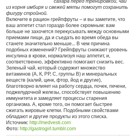
сахара перед тренировкой, чай
из корня имбиря и свежей мяты помогут сохранить
фигуру стройной.
Включите в рацион грейпфруты – и вы заметите, что
ваш аппетит стал гораздо более скромным: вам
больше не захочется перекусывать между основными
приемами пищи, да и съедать во время обеда вы
станете значительно меньше... В чем причина
подобных изменений? Грейпфруты снижают уровень
инсулина в крови, нормализуя наш аппетит, и,
соответственно, эффективно помогают снизить вес.
Зеленый чай, который содержит множество
витаминов (А, К, РР, С, группы В) и минеральных
веществ (калий, цинк, фтор, йод и другие),
благотворно влияет на работу сердца, почек, печени,
поджелудочной железы, способствует повышению
иммунитета и замедляет процессы старения
организма. А, кроме того, он помогает быстрее
сжигать жировые клетки. Подобными свойствами
обладают и другие продукты из этого списка.
Источник:
http://medvesti.com
Фото:
http://gastrogirl.tumblr.com