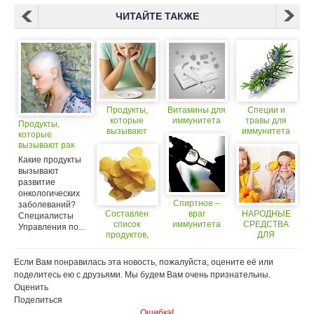
ЧИТАЙТЕ ТАКЖЕ
Продукты,
Витамины для
Специи и
которые
иммунитета
травы для
Продукты,
вызывают
иммунитета
которые
депрессию у
вызывают рак
женщин
Какие продукты
вызывают
развитие
онкологических
Спиртное –
заболеваний?
Составлен
враг
НАРОДНЫЕ
Специалисты
список
иммунитета
СРЕДСТВА
Управления по...
продуктов,
(18+)
ДЛЯ
которые
ПОВЫШЕНИЯ
вызывают
ИММУНИТЕТА
Если Вам понравилась эта новость, пожалуйста, оцените её или
старение
поделитесь ею с друзьями. Мы будем Вам очень признательны.
организма
Оценить
Поделиться
Ошибка!