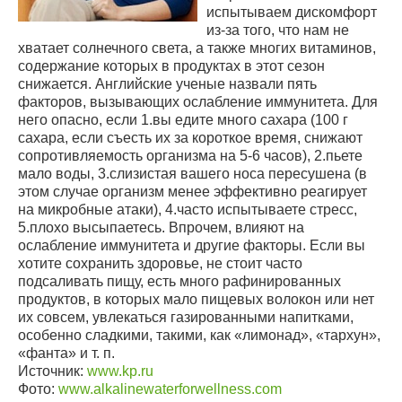
испытываем дискомфорт
из-за того, что нам не
хватает солнечного света, а также многих витаминов,
содержание которых в продуктах в этот сезон
снижается. Английские ученые назвали пять
факторов, вызывающих ослабление иммунитета. Для
него опасно, если 1.вы едите много сахара (100 г
сахара, если съесть их за короткое время, снижают
сопротивляемость организма на 5-6 часов), 2.пьете
мало воды, 3.слизистая вашего носа пересушена (в
этом случае организм менее эффективно реагирует
на микробные атаки), 4.часто испытываете стресс,
5.плохо высыпаетесь. Впрочем, влияют на
ослабление иммунитета и другие факторы. Если вы
хотите сохранить здоровье, не стоит часто
подсаливать пищу, есть много рафинированных
продуктов, в которых мало пищевых волокон или нет
их совсем, увлекаться газированными напитками,
особенно сладкими, такими, как «лимонад», «тархун»,
«фанта» и т. п.
Источник:
www.kp.ru
Фото:
www.alkalinewaterforwellness.com