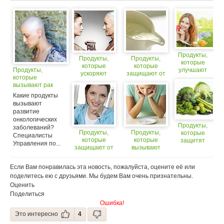
Продукты,
Продукты,
Продукты,
которые
которые
которые
Продукты,
улучшают
ускоряют
защищают от
которые
состояние
старение
диабета
вызывают рак
кожи
Какие продукты
вызывают
развитие
онкологических
Продукты,
заболеваний?
Продукты,
Продукты,
которые
Специалисты
которые
которые
защитят
Управления по...
защищают от
вызывают
легкие
гипертонии
депрессию у
курильщиков
женщин
Если Вам понравилась эта новость, пожалуйста, оцените её или
поделитесь ею с друзьями. Мы будем Вам очень признательны.
Оценить
Поделиться
Ошибка!
Это интересно
4