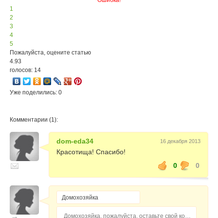
Ошибка!
1
2
3
4
5
Пожалуйста, оцените статью
4.93
голосов: 14
Уже поделились: 0
Комментарии (1):
dom-eda34
16 декабря 2013
Красотища! Спасибо!
0
0
Домохозяйка, пожалуйста, оставьте свой комментарий...