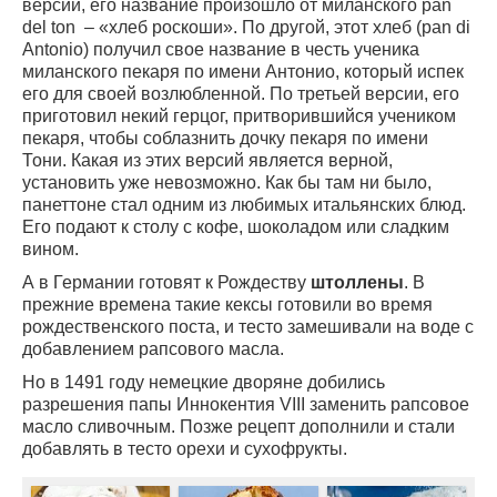
версии, его название произошло от миланского pan
del ton – «хлеб роскоши». По другой, этот хлеб (pan di
Antonio) получил свое название в честь ученика
миланского пекаря по имени Антонио, который испек
его для своей возлюбленной. По третьей версии, его
приготовил некий герцог, притворившийся учеником
пекаря, чтобы соблазнить дочку пекаря по имени
Тони. Какая из этих версий является верной,
установить уже невозможно. Как бы там ни было,
панеттоне стал одним из любимых итальянских блюд.
Его подают к столу с кофе, шоколадом или сладким
вином.
А в Германии готовят к Рождеству
штоллены
. В
прежние времена такие кексы готовили во время
рождественского поста, и тесто замешивали на воде с
добавлением рапсового масла.
Но в 1491 году немецкие дворяне добились
разрешения папы Иннокентия VIII заменить рапсовое
масло сливочным. Позже рецепт дополнили и стали
добавлять в тесто орехи и сухофрукты.