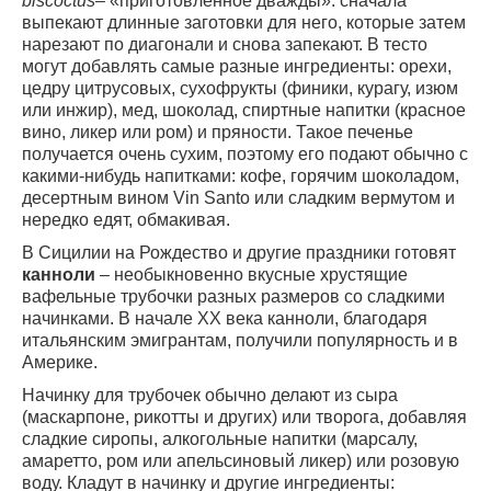
biscoctus
– «приготовленное дважды»: сначала
выпекают длинные заготовки для него, которые затем
нарезают по диагонали и снова запекают. В тесто
могут добавлять самые разные ингредиенты: орехи,
цедру цитрусовых, сухофрукты (финики, курагу, изюм
или инжир), мед, шоколад, спиртные напитки (красное
вино, ликер или ром) и пряности. Такое печенье
получается очень сухим, поэтому его подают обычно с
какими-нибудь напитками: кофе, горячим шоколадом,
десертным вином Vin Santo или сладким вермутом и
нередко едят, обмакивая.
В Сицилии на Рождество и другие праздники готовят
канноли
– необыкновенно вкусные хрустящие
вафельные трубочки разных размеров со сладкими
начинками. В начале XX века канноли, благодаря
итальянским эмигрантам, получили популярность и в
Америке.
Начинку для трубочек обычно делают из сыра
(маскарпоне, рикотты и других) или творога, добавляя
сладкие сиропы, алкогольные напитки (марсалу,
амаретто, ром или апельсиновый ликер) или розовую
воду. Кладут в начинку и другие ингредиенты: