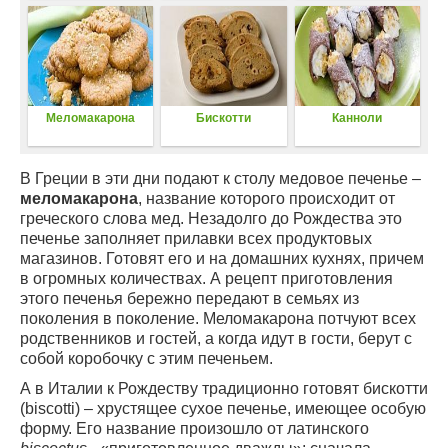
печенье с корицей)
Меломакарона
Бискотти
Канноли
В Греции в эти дни подают к столу медовое печенье –
меломакарона
, название которого происходит от
греческого слова мед. Незадолго до Рождества это
печенье заполняет прилавки всех продуктовых
магазинов. Готовят его и на домашних кухнях, причем
в огромных количествах. А рецепт приготовления
этого печенья бережно передают в семьях из
поколения в поколение. Меломакарона потчуют всех
родственников и гостей, а когда идут в гости, берут с
собой коробочку с этим печеньем.
А в Италии к Рождеству традиционно готовят бискотти
(biscotti) – хрустящее сухое печенье, имеющее особую
форму. Его название произошло от латинского