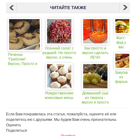
ЧИТАЙТЕ ТАКЖЕ
Фаст-
фуд у
вас
Осенний салат с
Как просто и
дома:
редькой. Не просто
вкусно сделать
Печенье
просто
вкусно, а очень
ЛЕЧО
"Грибочки".
и
вкусно!!!
Вкусно, Просто и
вкусно
Красиво!
Закуска
из
фарша
в
вафлях.
Рождественские
Домашний сыр
Вкусно
кокосовые кексы
из творога -
и
вкусно и просто
просто
Если Вам понравилась эта статья, пожалуйста, оцените её или
поделитесь ею с друзьями. Мы будем Вам очень признательны.
Оценить
Поделиться