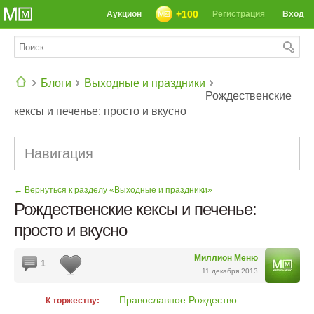
+100
Аукцион
Регистрация
Вход
Блоги
Выходные и праздники
Рождественские
кексы и печенье: просто и вкусно
СЕГОДНЯ: 39142 РЕЦЕПТА
Навигация
← Вернуться к разделу «Выходные и праздники»
Рождественские кексы и печенье:
просто и вкусно
Миллион Меню
1
11 декабря 2013
Православное Рождество
К торжеству: