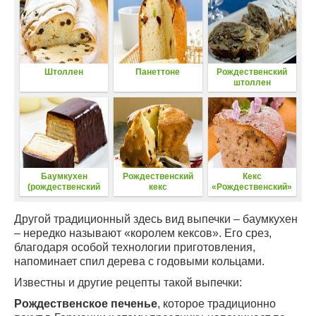
Штоллен
Панеттоне
Рождественский
штоллен
Баумкухен
Рождественский
Кекс
(рождественский
кекс
«Рождественский»
кекс по-немецки)
Другой традиционный здесь вид выпечки – баумкухен
– нередко называют «королем кексов». Его срез,
благодаря особой технологии приготовления,
напоминает спил дерева с годовыми кольцами.
Известны и другие рецепты такой выпечки:
Рождественское печенье
, которое традиционно