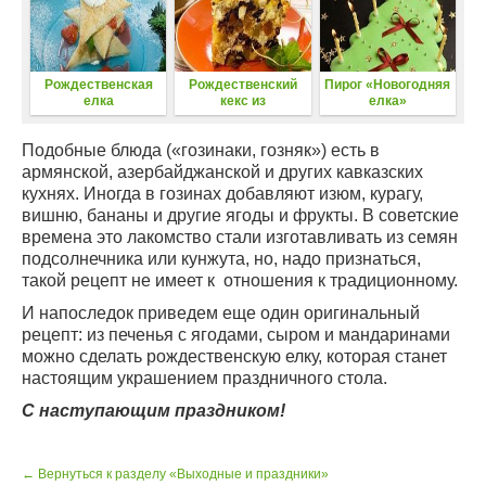
Рождественская
Рождественский
Пирог «Новогодняя
елка
кекс из
елка»
сухофруктов
Подобные блюда («гозинаки, гозняк») есть в
армянской, азербайджанской и других кавказских
кухнях. Иногда в гозинах добавляют изюм, курагу,
вишню, бананы и другие ягоды и фрукты. В советские
времена это лакомство стали изготавливать из семян
подсолнечника или кунжута, но, надо признаться,
такой рецепт не имеет к отношения к традиционному.
И напоследок приведем еще один оригинальный
рецепт: из печенья с ягодами, сыром и мандаринами
можно сделать рождественскую елку, которая станет
настоящим украшением праздничного стола.
С наступающим праздником!
← Вернуться к разделу «Выходные и праздники»