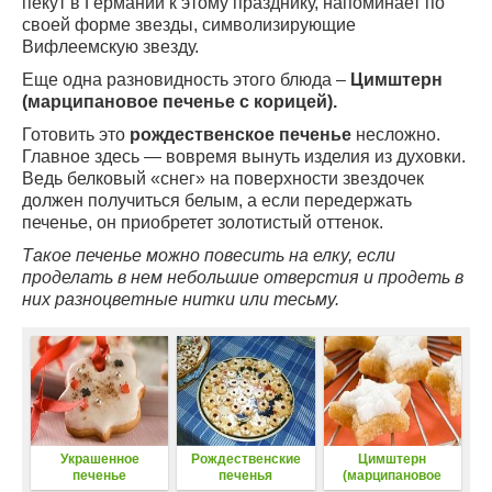
пекут в Германии к этому празднику, напоминает по
своей форме звезды, символизирующие
Вифлеемскую звезду.
Еще одна разновидность этого блюда –
Цимштерн
(марципановое печенье с корицей)
.
Готовить это
рождественское печенье
несложно.
Главное здесь — вовремя вынуть изделия из духовки.
Ведь белковый «снег» на поверхности звездочек
должен получиться белым, а если передержать
печенье, он приобретет золотистый оттенок.
Такое печенье можно повесить на елку, если
проделать в нем небольшие отверстия и продеть в
них разноцветные нитки или тесьму.
Украшенное
Рождественские
Цимштерн
печенье
печенья
(марципановое