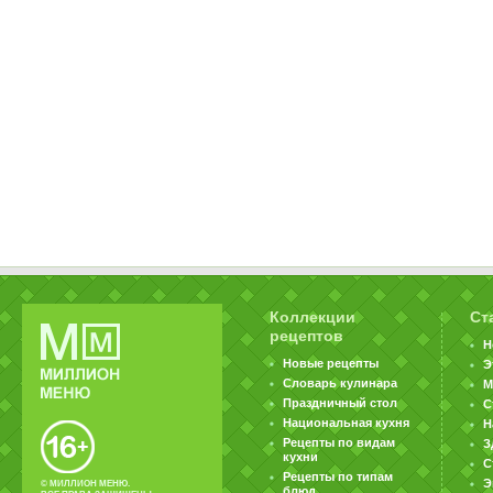
Коллекции
Ст
рецептов
Н
Новые рецепты
Э
Словарь кулинара
М
Праздничный стол
С
Национальная кухня
Н
Рецепты по видам
З
кухни
С
Рецепты по типам
Э
© МИЛЛИОН МЕНЮ.
блюд