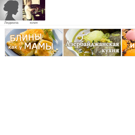
Людмила
юлия
назарова